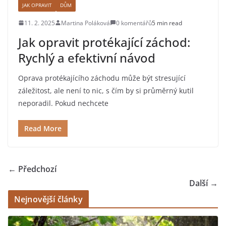
JAK OPRAVIT
DŮM
11. 2. 2025
Martina Poláková
0 komentářů
5 min read
Jak opravit protékající záchod:
Rychlý a efektivní návod
Oprava protékajícího záchodu může být stresující
záležitost, ale není to nic, s čím by si průměrný kutil
neporadil. Pokud nechcete
Read More
← Předchozí
Další →
Nejnovější články