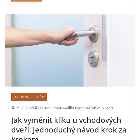
JAK OPRAVIT
DŮM
15. 2. 2025
Martina Poláková
0 komentářů
6 min read
Jak vyměnit kliku u vchodových
dveří: Jednoduchý návod krok za
krokem