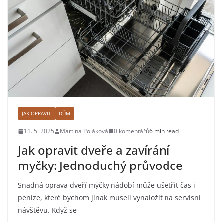
JAK OPRAVIT
DŮM
11. 5. 2025
Martina Poláková
0 komentářů
6 min read
Jak opravit dveře a zavírání
myčky: Jednoduchý průvodce
Snadná oprava dveří myčky nádobí může ušetřit čas i
peníze, které bychom jinak museli vynaložit na servisní
návštěvu. Když se