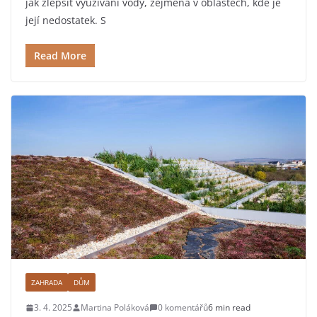
jak zlepšit využívání vody, zejména v oblastech, kde je
její nedostatek. S
Read More
ZAHRADA
DŮM
3. 4. 2025
Martina Poláková
0 komentářů
6 min read