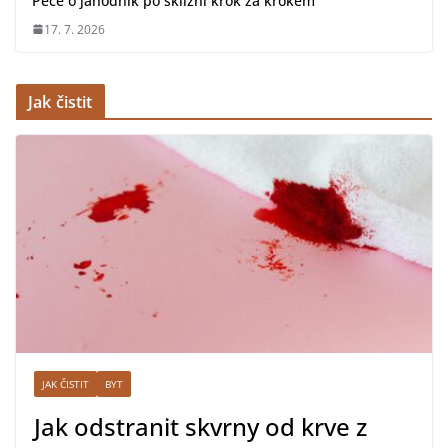
Péče o jahodník po sklizni krok za krokem
17. 7. 2026
Jak čistit
JAK ČISTIT
BYT
Jak odstranit skvrny od krve z