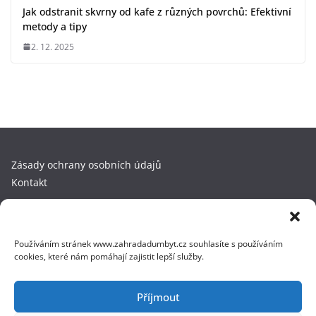
Jak odstranit skvrny od kafe z různých povrchů: Efektivní
metody a tipy
2. 12. 2025
Zásady ochrany osobních údajů
Kontakt
Copyright © 2025 ZahradaDumByt.cz. Kopírování a přebírání
obsahu bez předchozího souhlasu není dovoleno. Všechna
Používáním stránek www.zahradadumbyt.cz souhlasíte s používáním
práva vyhrazena. Fotky používáme z
DepositPhotos.com
.
cookies, které nám pomáhají zajistit lepší služby.
Příjmout