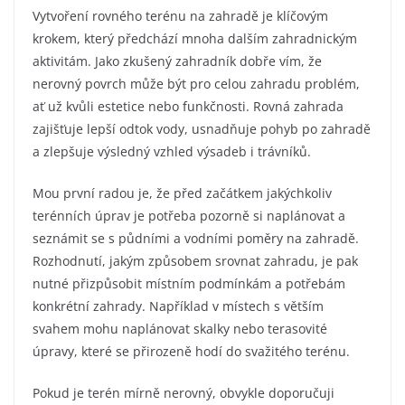
Vytvoření rovného terénu na zahradě je klíčovým
krokem, který předchází mnoha dalším zahradnickým
aktivitám. Jako zkušený zahradník dobře vím, že
nerovný povrch může být pro celou zahradu problém,
ať už kvůli estetice nebo funkčnosti. Rovná zahrada
zajišťuje lepší odtok vody, usnadňuje pohyb po zahradě
a zlepšuje výsledný vzhled výsadeb i trávníků.
Mou první radou je, že před začátkem jakýchkoliv
terénních úprav je potřeba pozorně si naplánovat a
seznámit se s půdními a vodními poměry na zahradě.
Rozhodnutí, jakým způsobem srovnat zahradu, je pak
nutné přizpůsobit místním podmínkám a potřebám
konkrétní zahrady. Například v místech s větším
svahem mohu naplánovat skalky nebo terasovité
úpravy, které se přirozeně hodí do svažitého terénu.
Pokud je terén mírně nerovný, obvykle doporučuji