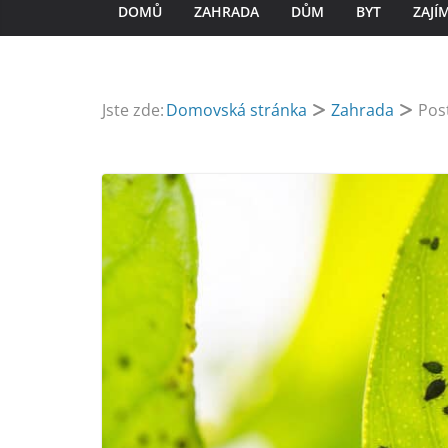
DOMŮ
ZAHRADA
DŮM
BYT
ZAJÍ
Jste zde:
Domovská stránka
Zahrada
Pos