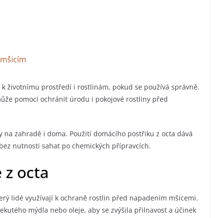
i mšicím
ý k životnímu prostředí i rostlinám, pokud se používá správně.
může pomoci ochránit úrodu i pokojové rostliny před
y na zahradě i doma. Použití domácího postřiku z octa dává
bez nutnosti sahat po chemických přípravcích.
 z octa
který lidé využívají k ochraně rostlin před napadením mšicemi.
ekutého mýdla nebo oleje, aby se zvýšila přilnavost a účinek