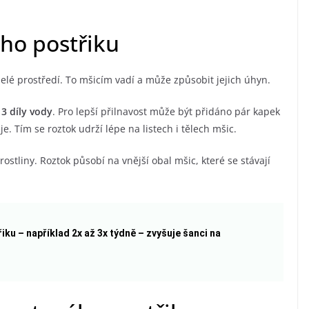
ého postřiku
selé prostředí. To mšicím vadí a může způsobit jejich úhyn.
 3 díly vody
. Pro lepší přilnavost může být přidáno pár kapek
. Tím se roztok udrží lépe na listech i tělech mšic.
stliny. Roztok působí na vnější obal mšic, které se stávají
iku – například 2x až 3x týdně – zvyšuje šanci na