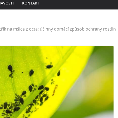
MAVOSTI
KONTAKT
třik na mšice z octa: účinný domácí způsob ochrany rostlin