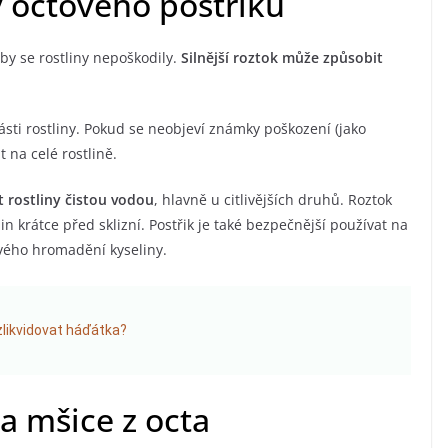
 octového postřiku
by se rostliny nepoškodily.
Silnější roztok může způsobit
ásti rostliny. Pokud se neobjeví známky poškození (jako
 na celé rostlině.
 rostliny čistou vodou
, hlavně u citlivějších druhů. Roztok
in krátce před sklizní. Postřik je také bezpečnější používat na
ivého hromadění kyseliny.
zlikvidovat háďátka?
na mšice z octa