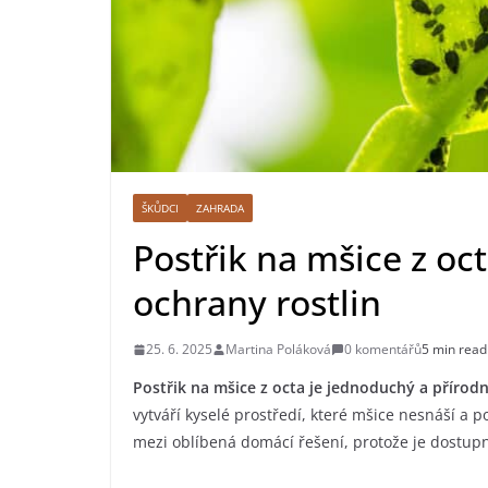
ŠKŮDCI
ZAHRADA
Postřik na mšice z o
ochrany rostlin
25. 6. 2025
Martina Poláková
0 komentářů
5 min read
Postřik na mšice z octa je jednoduchý a přírodn
vytváří kyselé prostředí, které mšice nesnáší a p
mezi oblíbená domácí řešení, protože je dostupn