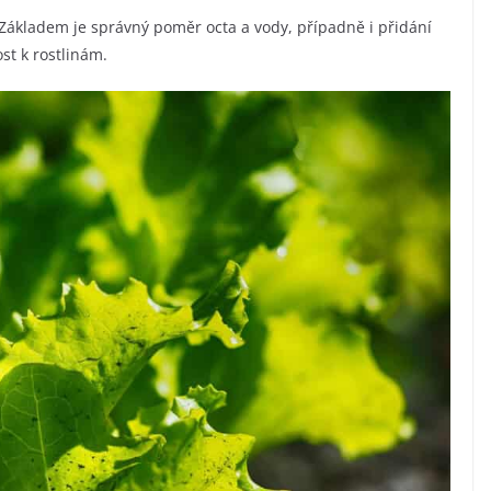
. Základem je správný poměr octa a vody, případně i přidání
ost k rostlinám.