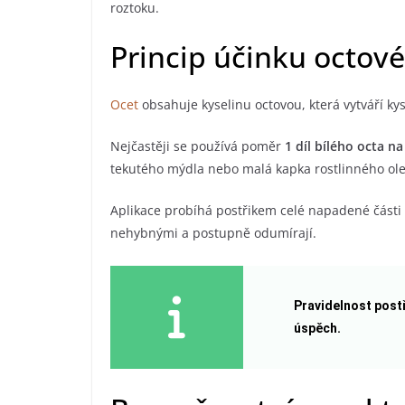
roztoku.
Princip účinku octov
Ocet
obsahuje kyselinu octovou, která vytváří ky
Nejčastěji se používá poměr
1 díl bílého octa na
tekutého mýdla nebo malá kapka rostlinného oleje
Aplikace probíhá postřikem celé napadené části ro
nehybnými a postupně odumírají.
Pravidelnost postř
úspěch.