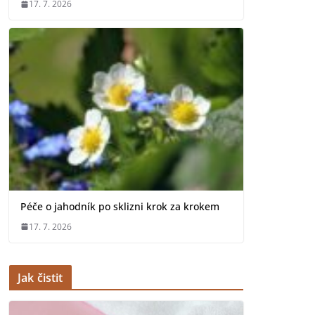
17. 7. 2026
Péče o jahodník po sklizni krok za krokem
17. 7. 2026
Jak čistit