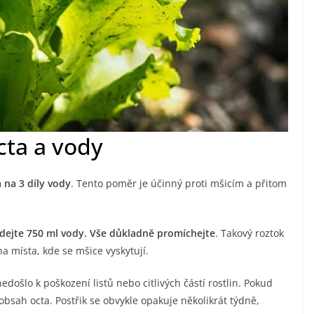
ta a vody
a na 3 díly vody
. Tento poměr je účinný proti mšicím a přitom
idejte 750 ml vody. Vše důkladně promíchejte
. Takový roztok
a místa, kde se mšice vyskytují.
nedošlo k poškození listů nebo citlivých částí rostlin. Pokud
obsah octa. Postřik se obvykle opakuje několikrát týdně,