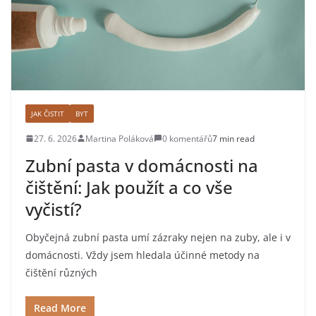
JAK ČISTIT
BYT
27. 6. 2026
Martina Poláková
0 komentářů
7 min read
Zubní pasta v domácnosti na
čištění: Jak použít a co vše
vyčistí?
Obyčejná zubní pasta umí zázraky nejen na zuby, ale i v
domácnosti. Vždy jsem hledala účinné metody na
čištění různých
Read More