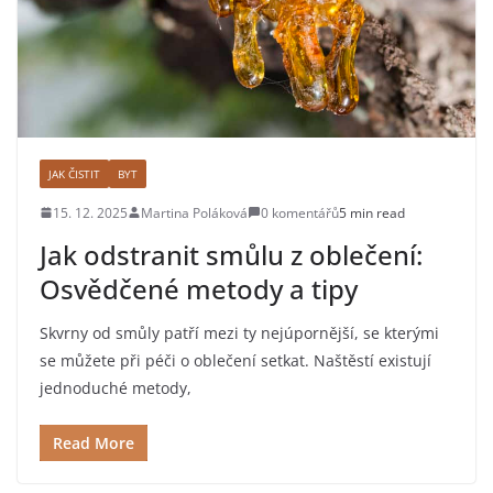
JAK ČISTIT
BYT
15. 12. 2025
Martina Poláková
0 komentářů
5 min read
Jak odstranit smůlu z oblečení:
Osvědčené metody a tipy
Skvrny od smůly patří mezi ty nejúpornější, se kterými
se můžete při péči o oblečení setkat. Naštěstí existují
jednoduché metody,
Read More