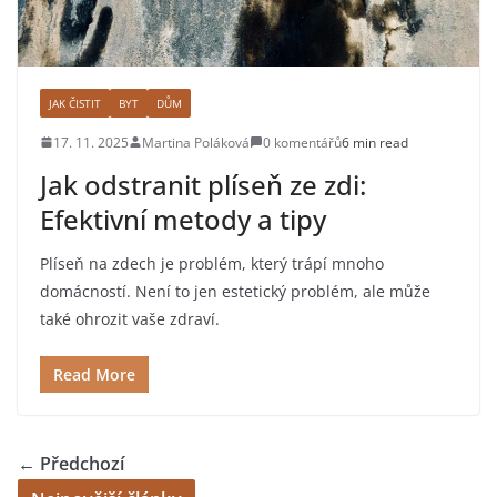
JAK ČISTIT
BYT
DŮM
17. 11. 2025
Martina Poláková
0 komentářů
6 min read
Jak odstranit plíseň ze zdi:
Efektivní metody a tipy
Plíseň na zdech je problém, který trápí mnoho
domácností. Není to jen estetický problém, ale může
také ohrozit vaše zdraví.
Read More
← Předchozí