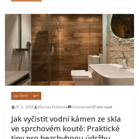
JAK ČISTIT
BYT
20. 6. 2026
Martina Poláková
0 komentářů
5 min read
Jak vyčistit vodní kámen ze skla
ve sprchovém koutě: Praktické
tipy pro bezchybnou údržbu