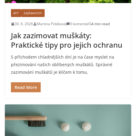
BYT
ZAJÍMAVOSTI
30. 6. 2026
Martina Poláková
0 komentářů
4 min read
Jak zazimovat muškáty:
Praktické tipy pro jejich ochranu
S příchodem chladnějších dní je na čase myslet na
přezimování našich oblíbených muškátů. Správné
zazimování muškátů je klíčem k tomu,
Read More