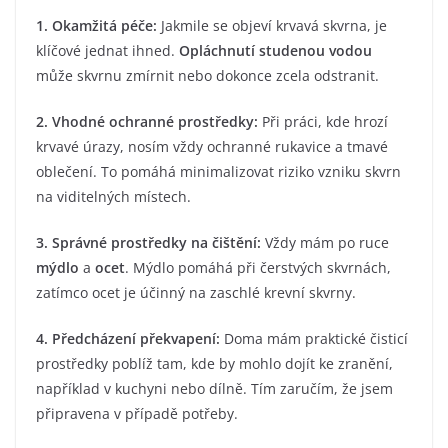
1. Okamžitá péče:
Jakmile se objeví krvavá skvrna, je
klíčové jednat ihned.
Opláchnutí studenou vodou
může skvrnu zmírnit nebo dokonce zcela odstranit.
2. Vhodné ochranné prostředky:
Při práci, kde hrozí
krvavé úrazy, nosím vždy ochranné rukavice a tmavé
oblečení. To pomáhá minimalizovat riziko vzniku skvrn
na viditelných místech.
3. Správné prostředky na čištění:
Vždy mám po ruce
mýdlo
a
ocet
. Mýdlo pomáhá při čerstvých skvrnách,
zatímco ocet je účinný na zaschlé krevní skvrny.
4. Předcházení překvapení:
Doma mám praktické čisticí
prostředky poblíž tam, kde by mohlo dojít ke zranění,
například v kuchyni nebo dílně. Tím zaručím, že jsem
připravena v případě potřeby.