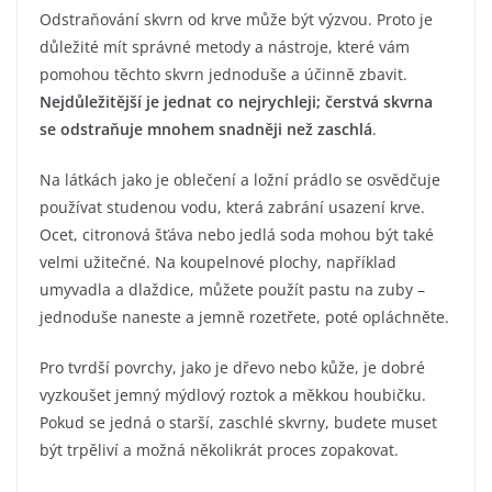
Odstraňování skvrn od krve může být výzvou. Proto je
důležité mít správné metody a nástroje, které vám
pomohou těchto skvrn jednoduše a účinně zbavit.
Nejdůležitější je jednat co nejrychleji; čerstvá skvrna
se odstraňuje mnohem snadněji než zaschlá
.
Na látkách jako je oblečení a ložní prádlo se osvědčuje
používat studenou vodu, která zabrání usazení krve.
Ocet, citronová šťáva nebo jedlá soda mohou být také
velmi užitečné. Na koupelnové plochy, například
umyvadla a dlaždice, můžete použít pastu na zuby –
jednoduše naneste a jemně rozetřete, poté opláchněte.
Pro tvrdší povrchy, jako je dřevo nebo kůže, je dobré
vyzkoušet jemný mýdlový roztok a měkkou houbičku.
Pokud se jedná o starší, zaschlé skvrny, budete muset
být trpěliví a možná několikrát proces zopakovat.