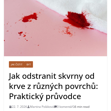
JAK ČISTIT
BYT
Jak odstranit skvrny od
krve z různých povrchů:
Praktický průvodce
22. 7. 2026
Martina Poláková
0 komentářů
6 min read