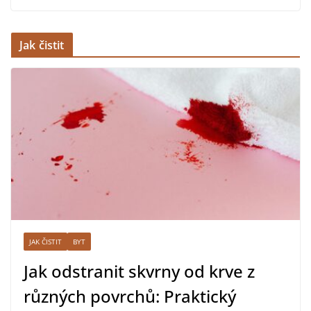
Jak čistit
JAK ČISTIT
BYT
Jak odstranit skvrny od krve z
různých povrchů: Praktický