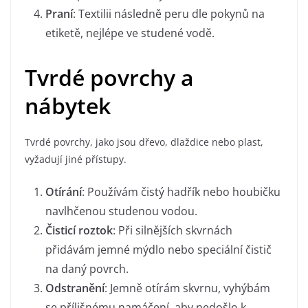
Praní
: Textilii následně peru dle pokynů na
etiketě, nejlépe ve studené vodě.
Tvrdé povrchy a
nábytek
Tvrdé povrchy, jako jsou dřevo, dlaždice nebo plast,
vyžadují jiné přístupy.
Otírání
: Používám čistý hadřík nebo houbičku
navlhčenou studenou vodou.
Čisticí roztok
: Při silnějších skvrnách
přidávám jemné mýdlo nebo speciální čistič
na daný povrch.
Odstranění
: Jemně otírám skvrnu, vyhýbám
se přílišnému namáčení, aby nedošlo k