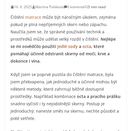
16. 9. 2025
Martina Poláková
0 komentářů
5 min read
Čištění
matrace
může být náročným úkolem, zejména
pokud je plná nepříjemných skvrn nebo zápachu.
Naučila jsem se, že správné používání technik a
prostředků může udělat velký rozdíl v čištění.
Nejlépe
se mi osvědčilo použití
jedlé sody
a
octa
, které
pomáhají účinně odstranit skvrny od moči, krve a
dokonce i vína.
Když jsem se poprvé pustila do čištění matrace, byla
jsem překvapena, jak jednoduché a účinné mohou být
některé metody, které zahrnují běžně dostupné
prostředky. Například kombinace
octa a pracího prášku
snadno vyčistí i ty nejodolnější skvrny. Postup je
jednoduchý: naneste směs na skvrnu, nechte působit a
poté setřete.