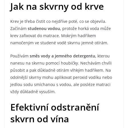
Jak na skvrny od krve
Krev je třeba čistit co nejdříve poté, co se objevila.
Začínám
studenou vodou,
protože horká voda může
krev zafixovat do matrace. Mokrým hadříkem
namočeným ve studené vodě skvrnu jemně otírám.
Používám
směs vody a jemného detergentu,
kterou
nanesu na skvrnu pomocí houbičky. Nechávám chvíli
působit a pak důkladně otírám vlhkým hadříkem. Na
odolnější skvrny mohu aplikovat peroxid vodíku nebo
jedlou sodu smíchanou s vodou, ale posléze matraci
vždy důkladně vysuším.
Efektivní odstranění
skvrn od vína