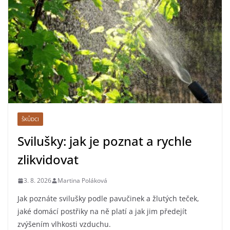
ŠKŮDCI
Svilušky: jak je poznat a rychle
zlikvidovat
3. 8. 2026
Martina Poláková
Jak poznáte svilušky podle pavučinek a žlutých teček,
jaké domácí postřiky na ně platí a jak jim předejít
zvýšením vlhkosti vzduchu.