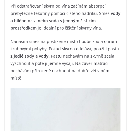
Při odstraňování skvrn od vína začínám absorpcí
přebytečné tekutiny pomocí čistého hadříku. Směs
vody
a bílého octa nebo voda s jemným čisticím
prostředkem
je ideální pro čištění skvrny vína.
Nanáším směs na postižené místo houbičkou a otírám
kruhovými pohyby. Pokud skvrna odolává, použiji pastu
z jedlé sody a vody
. Pastu nechávám na skvrně zcela
vyschnout a poté ji jemně vysaji. Na závěr matraci
nechávám přirozeně uschnout na dobře větraném
místě.