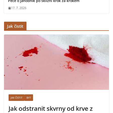
Péče o jahodník po sklizni krok za krokem
17. 7. 2026
Jak čistit
JAK ČISTIT
BYT
Jak odstranit skvrny od krve z