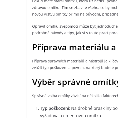
Pokud máte starší omítku, která už nedrží pevně
zdravou omítku. Tím se zbavíte všeho, co by m
novou vrstvu omítky přímo na původní, případně
Opravit omítku svépomocí může být jednoduché a
podrobné návody a tipy, jak si s touto prací por
Příprava materiálu a
Příprava správných materiálů a nástrojů je klíčo
zvážit typ poškození a povrch, na který budete p
Výběr správné omítk
Správná volba omítky závisí na několika faktorec
Typ poškození
: Na drobné praskliny p
vyžadovat cementovou omítku.