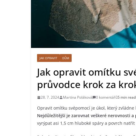
JAK OPRAVIT
DŮM
Jak opravit omítku sv
průvodce krok za kr
28. 7. 2024
Martina Poláková
0 komentářů
5 min read
Opravit omítku svépomocí je úkol, který zvládne 
Nejdůležitější je zarovnat veškeré nerovnosti a
vyrýpat asi 1,5 cm hluboké spáry a povrch natřít 