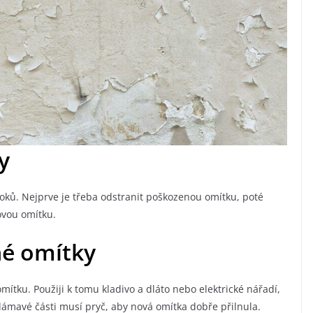
y
oků. Nejprve je třeba odstranit poškozenou omítku, poté
ovou omítku.
é omítky
tku. Použiji k tomu kladivo a dláto nebo elektrické nářadí,
lámavé části musí pryč, aby nová omítka dobře přilnula.