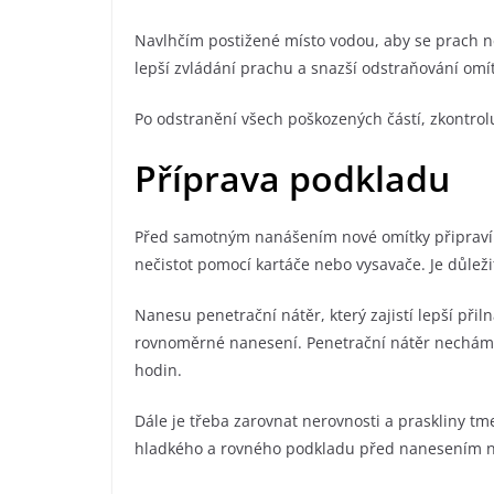
Navlhčím postižené místo vodou, aby se prach ne
lepší zvládání prachu a snazší odstraňování omít
Po odstranění všech poškozených částí, zkontrolu
Příprava podkladu
Před samotným nanášením nové omítky připravím
nečistot pomocí kartáče nebo vysavače. Je důležit
Nanesu penetrační nátěr, který zajistí lepší přil
rovnoměrné nanesení. Penetrační nátěr nechám z
hodin.
Dále je třeba zarovnat nerovnosti a praskliny t
hladkého a rovného podkladu před nanesením no