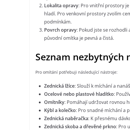
Lokalita opravy
: Pro vnitřní prostory 
hladí. Pro venkovní prostory zvolím c
podmínkám.
Povrch opravy
: Pokud jste se rozhodli 
původní omítka je pevná a čistá.
Seznam nezbytných n
Pro omítání potřebuji následující nástroje:
Zednická lžíce
: Slouží k míchání a naná
Ocelové nebo plastové hladítko
: Použí
Omítníky
: Pomáhají udržovat rovnou h
Kýbl a kolečko
: Pro snadné míchání a 
Zednická naběračka
: K přesnému dávko
Zednická skoba a dřevěné prkno
: Pro 