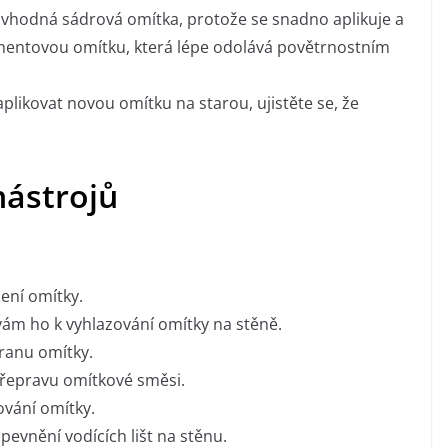
je vhodná sádrová omítka, protože se snadno aplikuje a
ementovou omítku, která lépe odolává povětrnostním
aplikovat novou omítku na starou, ujistěte se, že
ástrojů
šení omítky.
vám ho k vyhlazování omítky na stěně.
ranu omítky.
přepravu omítkové směsi.
vání omítky.
upevnění vodících lišt na stěnu.