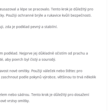
usazoval a lépe se pracovalo. Tento krok je důležitý pro
ky. Použiji ochranné brýle a rukavice kvůli bezpečnosti.
ji, zda je podklad pevný a stabilní.
 podklad. Nejprve jej důkladně očistím od prachu a
é, aby povrch byl čistý a sourodý.
navost nové omítky. Použiji váleček nebo štětec pro
aschnout podle pokynů výrobce, většinou to trvá několik
melem nebo sádrou. Tento krok je důležitý pro dosažení
vé vrstvy omítky.