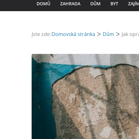
DOMŮ
ZAHRADA
DŮM
BYT
ZAJÍ
Jste zde:
Domovská stránka
Dům
Jak opr