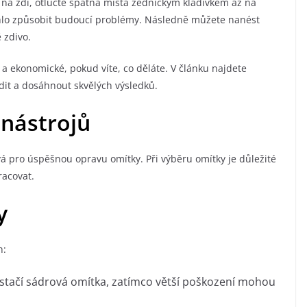
 na zdi, otlučte špatná místa zednickým kladívkem až na
ohlo způsobit budoucí problémy. Následně můžete nanést
 zdivo.
 ekonomické, pokud víte, co děláte. V článku najdete
adit a dosáhnout skvělých výsledků.
 nástrojů
vá pro úspěšnou opravu omítky. Při výběru omítky je důležité
racovat.
y
h:
ostačí sádrová omítka, zatímco větší poškození mohou