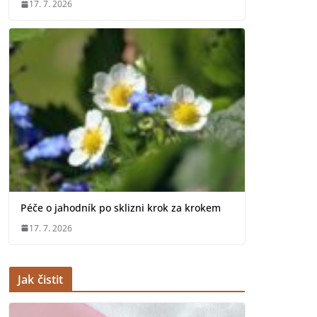
17. 7. 2026
Péče o jahodník po sklizni krok za krokem
17. 7. 2026
Jak čistit