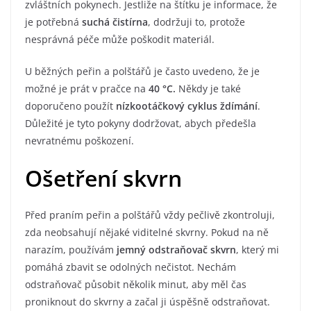
zvláštních pokynech. Jestliže na štítku je informace, že
je potřebná
suchá čistírna
, dodržuji to, protože
nesprávná péče může poškodit materiál.
U běžných peřin a polštářů je často uvedeno, že je
možné je prát v pračce na
40 °C.
Někdy je také
doporučeno použít
nízkootáčkový cyklus ždímání
.
Důležité je tyto pokyny dodržovat, abych předešla
nevratnému poškození.
Ošetření skvrn
Před praním peřin a polštářů vždy pečlivě zkontroluji,
zda neobsahují nějaké viditelné skvrny. Pokud na ně
narazím, používám
jemný odstraňovač skvrn
, který mi
pomáhá zbavit se odolných nečistot. Nechám
odstraňovač působit několik minut, aby měl čas
proniknout do skvrny a začal ji úspěšně odstraňovat.