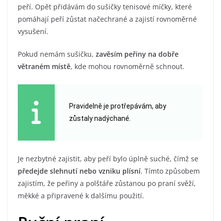
peří. Opět přidávám do sušičky tenisové míčky, které
pomáhají peří zůstat načechrané a zajistí rovnoměrné
vysušení.
Pokud nemám sušičku,
zavěsím peřiny na dobře
větraném místě
, kde mohou rovnoměrně schnout.
Pravidelně je protřepávám, aby
zůstaly nadýchané.
Je nezbytné zajistit, aby peří bylo úplně suché, čímž se
předejde slehnutí nebo vzniku plísní
. Tímto způsobem
zajistím, že peřiny a polštáře zůstanou po praní svěží,
měkké a připravené k dalšímu použití.