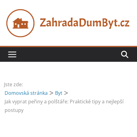
Přeskočit
na
obsah
Jste zde:
Domovská stránka
Byt
Jak vyprat peřiny a polštáře: Praktické tipy a nejlepší
postupy