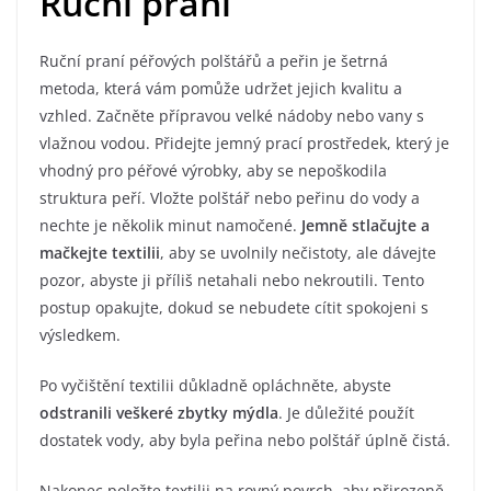
Ruční praní
Ruční praní péřových polštářů a peřin je šetrná
metoda, která vám pomůže udržet jejich kvalitu a
vzhled. Začněte přípravou velké nádoby nebo vany s
vlažnou vodou. Přidejte jemný prací prostředek, který je
vhodný pro péřové výrobky, aby se nepoškodila
struktura peří. Vložte polštář nebo peřinu do vody a
nechte je několik minut namočené.
Jemně stlačujte a
mačkejte textilii
, aby se uvolnily nečistoty, ale dávejte
pozor, abyste ji příliš netahali nebo nekroutili. Tento
postup opakujte, dokud se nebudete cítit spokojeni s
výsledkem.
Po vyčištění textilii důkladně opláchněte, abyste
odstranili veškeré zbytky mýdla
. Je důležité použít
dostatek vody, aby byla peřina nebo polštář úplně čistá.
Nakonec položte textilii na rovný povrch, aby přirozeně