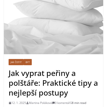
JAK ČISTIT
BYT
Jak vyprat peřiny a
polštáře: Praktické tipy a
nejlepší postupy
12. 1. 2025
Martina Poláková
0 komentářů
8 min read