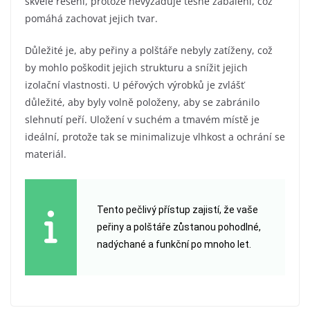
skvělé řešení, protože nevyžaduje těsné zabalení, což
pomáhá zachovat jejich tvar.
Důležité je, aby peřiny a polštáře nebyly zatíženy, což
by mohlo poškodit jejich strukturu a snížit jejich
izolační vlastnosti. U péřových výrobků je zvlášť
důležité, aby byly volně položeny, aby se zabránilo
slehnutí peří. Uložení v suchém a tmavém místě je
ideální, protože tak se minimalizuje vlhkost a ochrání se
materiál.
Tento pečlivý přístup zajistí, že vaše
peřiny a polštáře zůstanou pohodlné,
nadýchané a funkční po mnoho let.