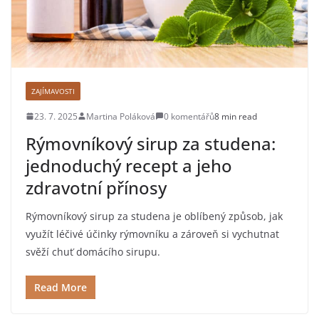
ZAJÍMAVOSTI
23. 7. 2025
Martina Poláková
0 komentářů
8 min read
Rýmovníkový sirup za studena:
jednoduchý recept a jeho
zdravotní přínosy
Rýmovníkový sirup za studena je oblíbený způsob, jak
využít léčivé účinky rýmovníku a zároveň si vychutnat
svěží chuť domácího sirupu.
Read More