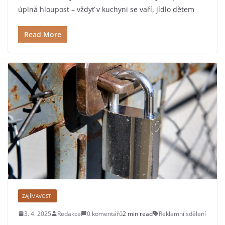
úplná hloupost – vždyť v kuchyni se vaří, jídlo dětem
Read More
ZAJÍMAVOSTI
3. 4. 2025
Redakce
0 komentářů
2 min read
Reklamní sdělení