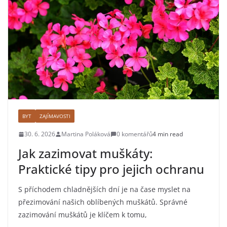
BYT
ZAJÍMAVOSTI
30. 6. 2026
Martina Poláková
0 komentářů
4 min read
Jak zazimovat muškáty:
Praktické tipy pro jejich ochranu
S příchodem chladnějších dní je na čase myslet na
přezimování našich oblíbených muškátů. Správné
zazimování muškátů je klíčem k tomu,