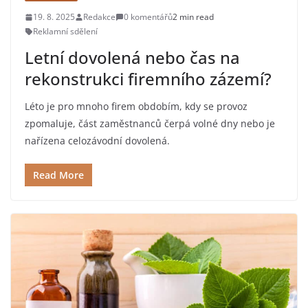
19. 8. 2025
Redakce
0 komentářů
2 min read
Reklamní sdělení
Letní dovolená nebo čas na
rekonstrukci firemního zázemí?
Léto je pro mnoho firem obdobím, kdy se provoz
zpomaluje, část zaměstnanců čerpá volné dny nebo je
nařízena celozávodní dovolená.
Read More