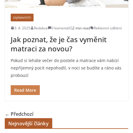
ZAJÍMAVOSTI
3. 4. 2025
Redakce
0 komentářů
2 min read
Reklamní sdělení
Jak poznat, že je čas vyměnit
matraci za novou?
Pokud si leháte večer do postele a matrace vám nabízí
nepříjemný pocit nepohodlí, v noci se budíte a ráno vás
probouzí
Read More
← Předchozí
Nejnovější články