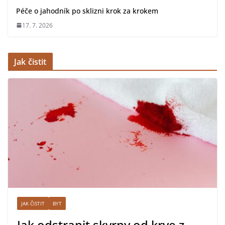
Péče o jahodník po sklizni krok za krokem
17. 7. 2026
Jak čistit
JAK ČISTIT
BYT
Jak odstranit skvrny od krve z