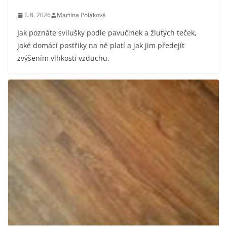
3. 8. 2026
Martina Poláková
Jak poznáte svilušky podle pavučinek a žlutých teček,
jaké domácí postřiky na ně platí a jak jim předejít
zvýšením vlhkosti vzduchu.