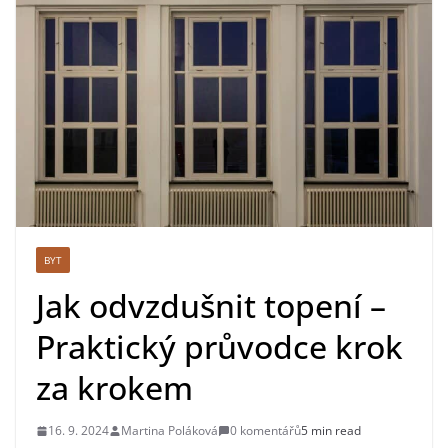
BYT
Jak odvzdušnit topení –
Praktický průvodce krok
za krokem
16. 9. 2024
Martina Poláková
0 komentářů
5 min read