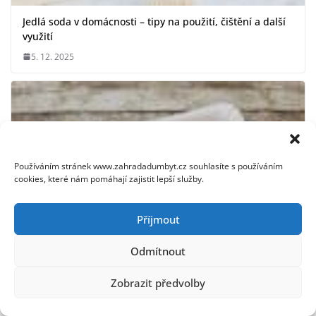
Jedlá soda v domácnosti – tipy na použití, čištění a další
využití
5. 12. 2025
Používáním stránek www.zahradadumbyt.cz souhlasíte s používáním
cookies, které nám pomáhají zajistit lepší služby.
Příjmout
Odmítnout
Zobrazit předvolby
Jak odstranit skvrny od kafe z různých povrchů: Efektivní
metody a tipy