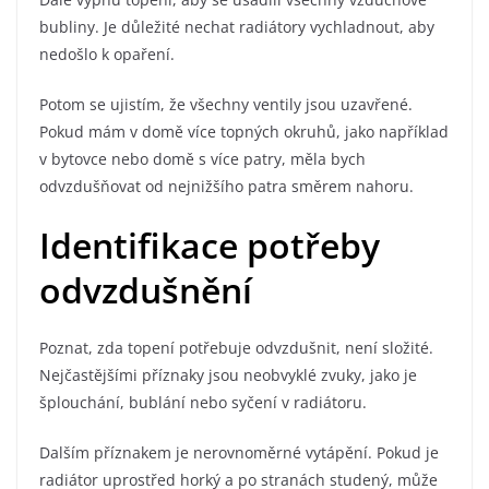
bubliny. Je důležité nechat radiátory vychladnout, aby
nedošlo k opaření.
Potom se ujistím, že všechny ventily jsou uzavřené.
Pokud mám v domě více topných okruhů, jako například
v bytovce nebo domě s více patry, měla bych
odvzdušňovat od nejnižšího patra směrem nahoru.
Identifikace potřeby
odvzdušnění
Poznat, zda topení potřebuje odvzdušnit, není složité.
Nejčastějšími příznaky jsou neobvyklé zvuky, jako je
šplouchání, bublání nebo syčení v radiátoru.
Dalším příznakem je nerovnoměrné vytápění. Pokud je
radiátor uprostřed horký a po stranách studený, může