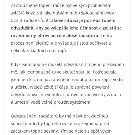
Zavzdušněné topení může být velkým problémem,
zvláště když zní jako bublání nebo šplouchání vody
uvnitř radiátorů.
V takové situaci je potřeba topení
odvzdušnit, aby se vylepšila jeho účinnost a zajistil se
rovnoměrný ohřev po celé ploše radiátoru
. Tento
proces není složitý, ale vyžaduje jistou pečlivost a
několik základních nástrojů.
Když jsem poprvé musela odvzdušnit topení, překvapilo
mě, jak jednoduché to ve skutečnosti je. Potřebovala
jsem jen klíč na odvzdušnění, nádobu na unikající vodu
a utěrku. Nejdůležitější částí je správné povolení
odvzdušňovacího ventilu, což uvolní zachycený vzduch
a umožní vodě volně proudit systémem.
Odvzdušnění radiátorů by mělo být pravidelnou
součástí údržby topného systému, zejména před
začátkem topné sezóny. Tím se nejen zlepší výkon