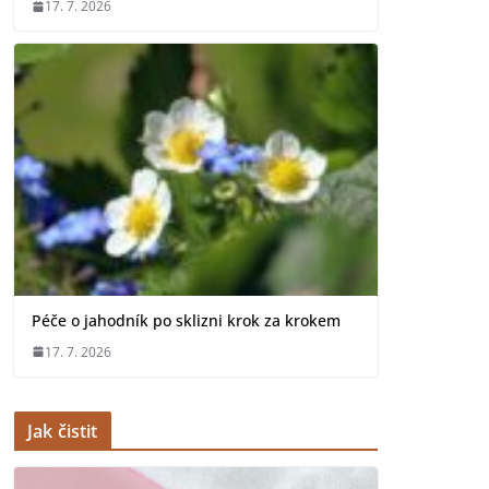
17. 7. 2026
Péče o jahodník po sklizni krok za krokem
17. 7. 2026
Jak čistit