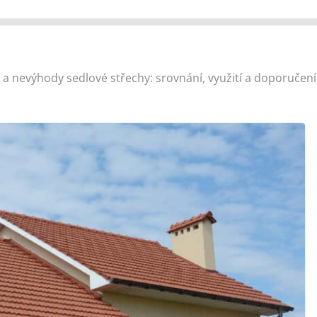
a nevýhody sedlové střechy: srovnání, využití a doporučení