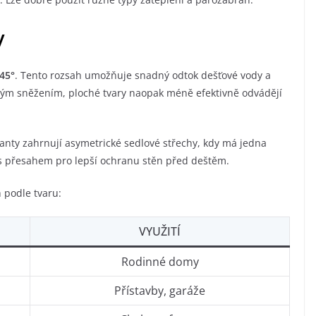
y
 45°
. Tento rozsah umožňuje snadný odtok dešťové vody a
astým sněžením, ploché tvary naopak méně efektivně odvádějí
ianty zahrnují asymetrické sedlové střechy, kdy má jedna
y s přesahem pro lepší ochranu stěn před deštěm.
 podle tvaru:
VYUŽITÍ
Rodinné domy
Přístavby, garáže