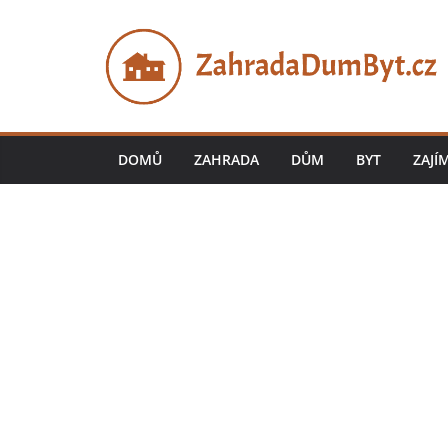
Přeskočit
na
obsah
DOMŮ
ZAHRADA
DŮM
BYT
ZAJÍ