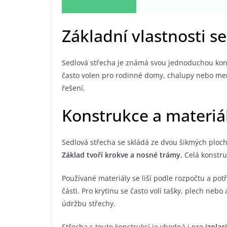
Základní vlastnosti s
Sedlová střecha je známá svou jednoduchou kons
často volen pro rodinné domy, chalupy nebo menš
řešení.
Konstrukce a materiá
Sedlová střecha se skládá ze dvou šikmých ploch
Základ tvoří krokve a nosné trámy.
Celá konstru
Používané materiály se liší podle rozpočtu a pot
části. Pro krytinu se často volí tašky, plech nebo
údržbu střechy.
Střecha s touto konstrukcí je vhodná i pro
izolaci