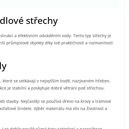
edlové střechy
trukcí a efektivním odváděním vody. Tento typ střechy je
í průmyslové objekty díky své praktičnosti a rozmanitosti
ly
, které se setkávají v nejvyšším bodě, nazývaném hřeben.
kce je stabilní a poskytuje dobré větrání pod střechou.
řeb stavby. Nejčastěji se používá dřevo na krovy a trámové
 asfaltové šindele. Výběr materiálu má vliv na životnost a
. Lze dobře použít různé typy zateplení a parozábran.