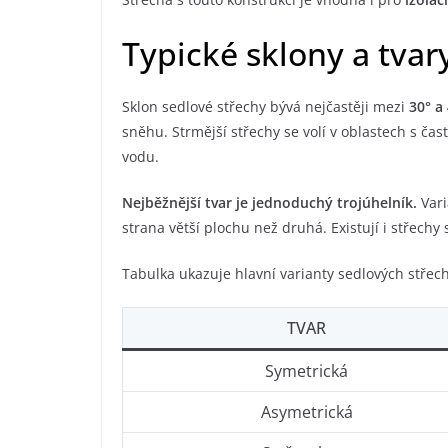
Typické sklony a tvar
Sklon sedlové střechy bývá nejčastěji mezi
30° a
sněhu. Strmější střechy se volí v oblastech s č
vodu.
Nejběžnější tvar je jednoduchý trojúhelník.
Var
strana větší plochu než druhá. Existují i střech
Tabulka ukazuje hlavní varianty sedlových střech
TVAR
Symetrická
Asymetrická