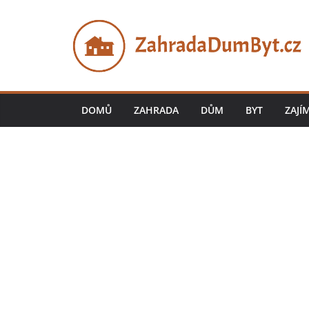
Přeskočit
na
obsah
DOMŮ
ZAHRADA
DŮM
BYT
ZAJÍ