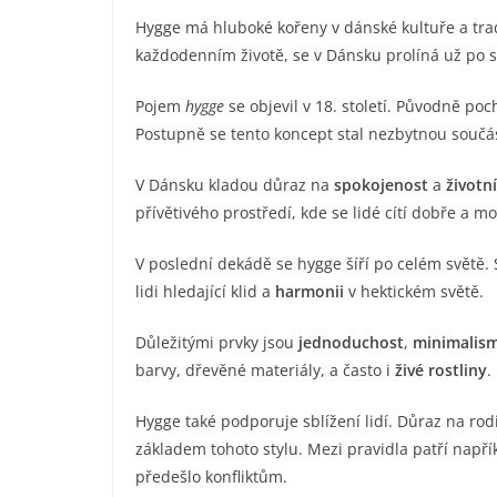
Hygge má hluboké kořeny v dánské kultuře a trad
každodenním životě, se v Dánsku prolíná už po st
Pojem
hygge
se objevil v 18. století. Původně po
Postupně se tento koncept stal nezbytnou součás
V Dánsku kladou důraz na
spokojenost
a
životn
přívětivého prostředí, kde se lidé cítí dobře a m
V poslední dekádě se hygge šíří po celém světě
lidi hledající klid a
harmonii
v hektickém světě.
Důležitými prvky jsou
jednoduchost
,
minimalis
barvy, dřevěné materiály, a často i
živé rostliny
.
Hygge také podporuje sblížení lidí. Důraz na rodi
základem tohoto stylu. Mezi pravidla patří např
předešlo konfliktům.