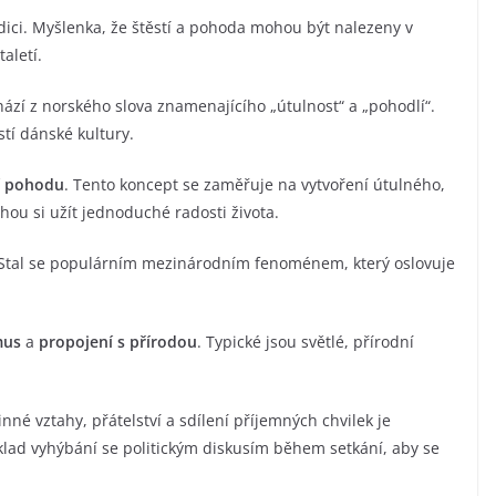
ici. Myšlenka, že štěstí a pohoda mohou být nalezeny v
aletí.
chází z norského slova znamenajícího „útulnost“ a „pohodlí“.
tí dánské kultury.
í pohodu
. Tento koncept se zaměřuje na vytvoření útulného,
ohou si užít jednoduché radosti života.
. Stal se populárním mezinárodním fenoménem, který oslovuje
mus
a
propojení s přírodou
. Typické jsou světlé, přírodní
nné vztahy, přátelství a sdílení příjemných chvilek je
íklad vyhýbání se politickým diskusím během setkání, aby se