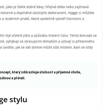
ti, jako je šálek dobré kávy, hřejivá deka nebo zajímavá
 prostorné a doplněné útulnými dekoracemi. Hygge si můžete
 a osobních prvků, které společně vytváří harmonii a
otní styl včetně jídla a způsobu trávení času. Tento koncept se
čně, vyhýbají se stresujícím tématům a užívají si přítomného
 a uvidíte, jak se váš domov může stát místem, kam se vždy
ncept, který zdůrazňuje útulnost a příjemné chvíle,
odinou a přáteli.
ge stylu