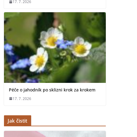
17. 7. 2026
Péče o jahodník po sklizni krok za krokem
17. 7. 2026
Jak čistit