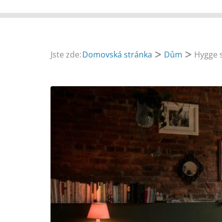
Jste zde:
Domovská stránka
Dům
Hygge s