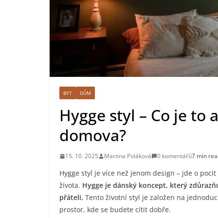
BYT
DŮM
Hygge styl – Co je to 
domova?
15. 10. 2025
Martina Poláková
0 komentářů
7 min rea
Hygge styl je více než jenom design – jde o poci
života.
Hygge je dánský koncept, který zdůrazňuj
přáteli.
Tento životní styl je založen na jednoduc
prostor, kde se budete cítit dobře.