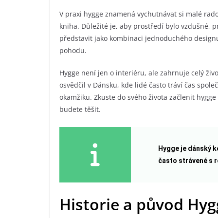
V praxi hygge znamená vychutnávat si malé rados
kniha. Důležité je, aby prostředí bylo vzdušné,
představit jako kombinaci jednoduchého designu
pohodu.
Hygge není jen o interiéru, ale zahrnuje celý živ
osvědčil v Dánsku, kde lidé často tráví čas spole
okamžiku. Zkuste do svého života začlenit hygge
budete těšit.
Hygge je dánský ko
často strávené s r
Historie a původ Hyg