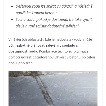
Dešťovou vodu lze sbírat v nádržích a následně
použít ke kropení betonu.
Suchá voda, pokud je dostupná, lze také využít,
ale je nutné zajistit dodatečné zvlhčení.
V některých oblastech, kde je nedostatek vody, může
být
nezbytné plánovat zalévání v souladu s
dostupností vody
. Kombinace těchto zdrojů může
pomoci udržet požadovanou vlhkost v betonu po celou
dobu jeho zrání.