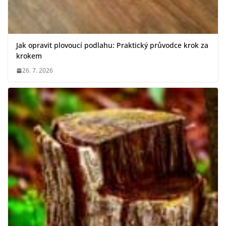
Jak opravit plovoucí podlahu: Praktický průvodce krok za
krokem
26. 7. 2026