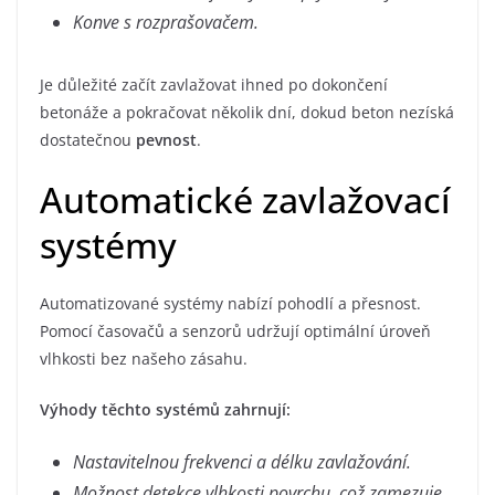
Konve s rozprašovačem.
Je důležité začít zavlažovat ihned po dokončení
betonáže a pokračovat několik dní, dokud beton nezíská
dostatečnou
pevnost
.
Automatické zavlažovací
systémy
Automatizované systémy nabízí pohodlí a přesnost.
Pomocí časovačů a senzorů udržují optimální úroveň
vlhkosti bez našeho zásahu.
Výhody těchto systémů zahrnují:
Nastavitelnou frekvenci a délku zavlažování.
Možnost detekce vlhkosti povrchu, což zamezuje