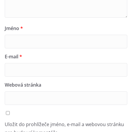
Jméno
*
E-mail
*
Webová stránka
Uložit do prohlížeče jméno, e-mail a webovou stránku