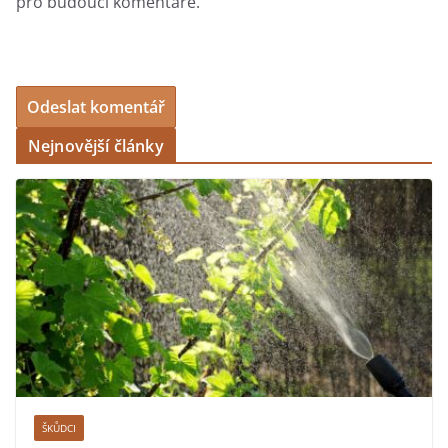
pro budoucí komentáře.
Nejnovější články
ŠKŮDCI