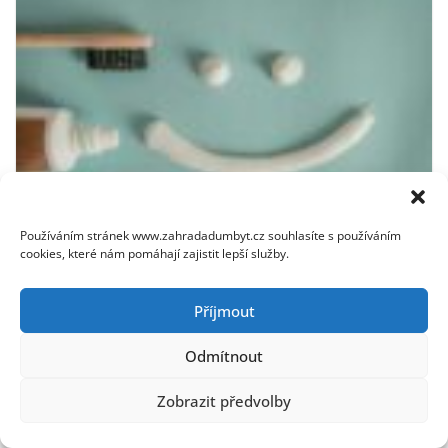
Používáním stránek www.zahradadumbyt.cz souhlasíte s používáním
cookies, které nám pomáhají zajistit lepší služby.
Zubní pasta v domácnosti na čištění: Jak použít a co vše
vyčistí?
Příjmout
27. 6. 2026
Odmítnout
Zobrazit předvolby