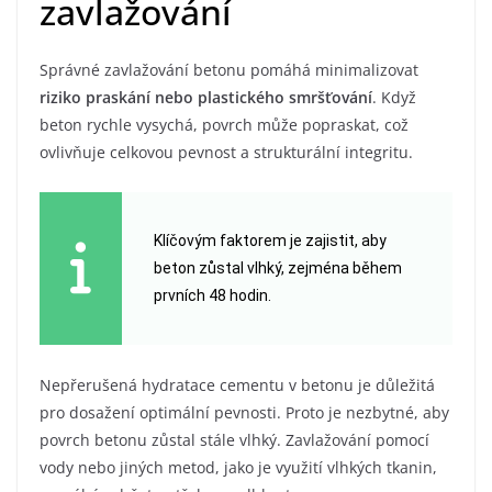
zavlažování
Správné zavlažování betonu pomáhá minimalizovat
riziko praskání nebo plastického smršťování
. Když
beton rychle vysychá, povrch může popraskat, což
ovlivňuje celkovou pevnost a strukturální integritu.
Klíčovým faktorem je zajistit, aby
beton zůstal vlhký, zejména během
prvních 48 hodin.
Nepřerušená hydratace cementu v betonu je důležitá
pro dosažení optimální pevnosti. Proto je nezbytné, aby
povrch betonu zůstal stále vlhký. Zavlažování pomocí
vody nebo jiných metod, jako je využití vlhkých tkanin,