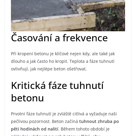
Časování a frekvence
Při kropení betonu je klíčové nejen kdy, ale také jak
dlouho a jak často ho kropit. Teplota a fáze tuhnutí
ovlivňují, jak nejlépe beton ošetřovat.
Kritická fáze tuhnutí
betonu
Prvotní fáze tuhnutí je zvláště citlivá a vyžaduje naši
pečlivou pozornost. Beton začíná
tuhnout zhruba po
pěti hodinách od nalití
. Během tohoto období je