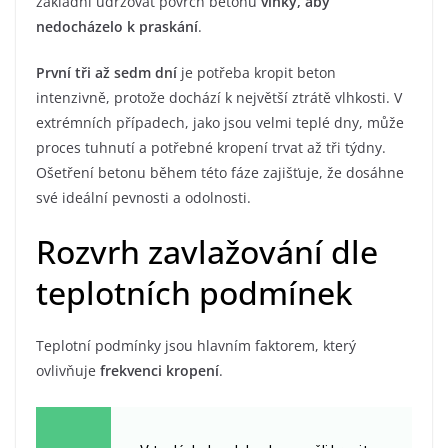
základní udržovat povrch betonu
vlhký, aby
nedocházelo k praskání
.
První tři až sedm dní
je potřeba kropit beton
intenzivně, protože dochází k největší ztrátě vlhkosti. V
extrémních případech, jako jsou velmi teplé dny, může
proces tuhnutí a potřebné kropení trvat až tři týdny.
Ošetření betonu během této fáze zajišťuje, že dosáhne
své ideální pevnosti a odolnosti.
Rozvrh zavlažování dle
teplotních podmínek
Teplotní podmínky jsou hlavním faktorem, který
ovlivňuje
frekvenci kropení
.