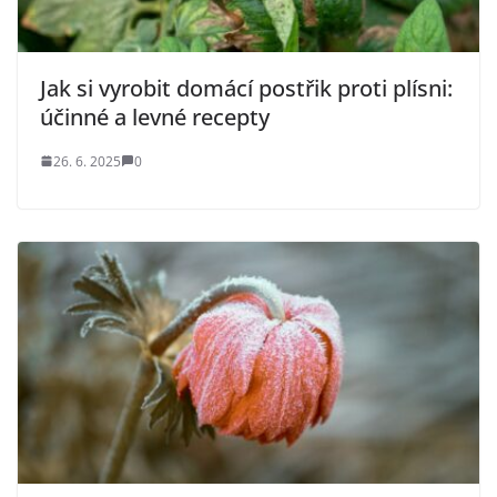
Jak si vyrobit domácí postřik proti plísni:
účinné a levné recepty
26. 6. 2025
0