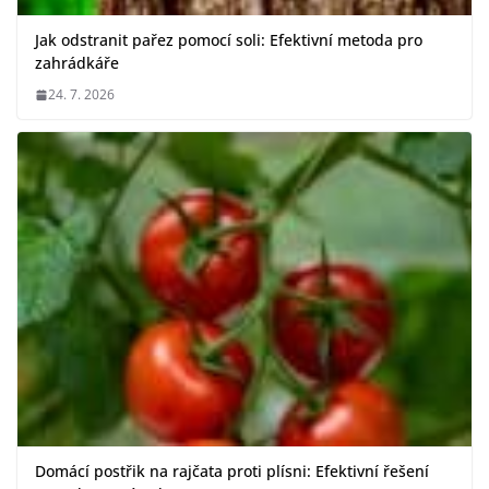
Jak odstranit pařez pomocí soli: Efektivní metoda pro
zahrádkáře
24. 7. 2026
Domácí postřik na rajčata proti plísni: Efektivní řešení