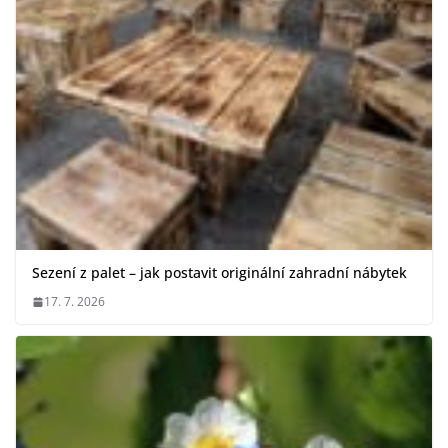
Sezení z palet – jak postavit originální zahradní nábytek
17. 7. 2026