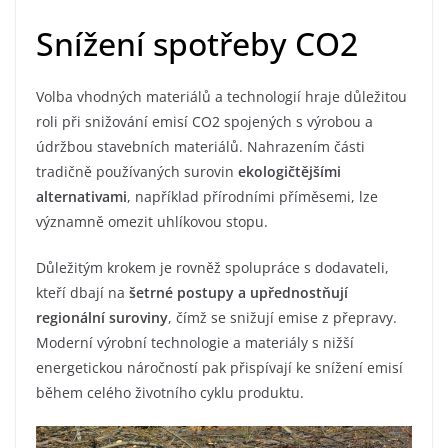
Snížení spotřeby CO2
Volba vhodných materiálů a technologií hraje důležitou
roli při snižování emisí CO2 spojených s výrobou a
údržbou stavebních materiálů. Nahrazením části
tradičně používaných surovin
ekologičtějšími
alternativami
, například přírodními příměsemi, lze
významně omezit uhlíkovou stopu.
Důležitým krokem je rovněž spolupráce s dodavateli,
kteří dbají na
šetrné postupy a upřednostňují
regionální suroviny
, čímž se snižují emise z přepravy.
Moderní výrobní technologie a materiály s nižší
energetickou náročností pak přispívají ke snížení emisí
během celého životního cyklu produktu.