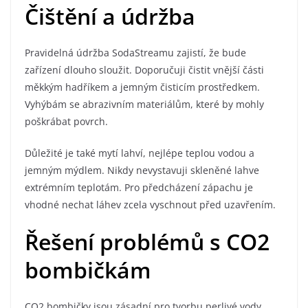
Čištění a údržba
Pravidelná údržba SodaStreamu zajistí, že bude
zařízení dlouho sloužit. Doporučuji čistit vnější části
měkkým hadříkem a jemným čisticím prostředkem.
Vyhýbám se abrazivním materiálům, které by mohly
poškrábat povrch.
Důležité je také mytí lahví, nejlépe teplou vodou a
jemným mýdlem. Nikdy nevystavuji skleněné lahve
extrémním teplotám. Pro předcházení zápachu je
vhodné nechat láhev zcela vyschnout před uzavřením.
Řešení problémů s CO2
bombičkám
CO2 bombičky jsou zásadní pro tvorbu perlivé vody.