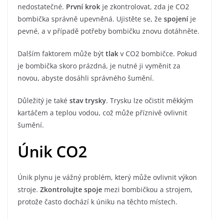
nedostatečné.
První krok
je zkontrolovat, zda je CO2
bombička správně upevněná. Ujistěte se, že
spojení
je
pevné, a v případě potřeby bombičku znovu dotáhněte.
Dalším faktorem může být
tlak
v CO2 bombičce. Pokud
je bombička skoro prázdná, je nutné ji vyměnit za
novou, abyste dosáhli správného šumění.
Důležitý je také
stav trysky
. Trysku lze očistit měkkým
kartáčem a teplou vodou, což může příznivě ovlivnit
šumění.
Únik CO2
Únik plynu je vážný problém, který může ovlivnit výkon
stroje.
Zkontrolujte spoje
mezi bombičkou a strojem,
protože často dochází k úniku na těchto místech.