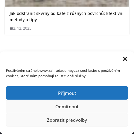
Jak odstranit skvrny od kafe z různých povrchů: Efektivní
metody a tipy
2. 12. 2025
Používáním stránek www.zahradadumbyt.cz souhlasíte s používáním
cookies, které nám pomáhají zajistit lepší služby.
Zásady ochrany osobních údajů
Kontakt
Příjmout
Copyright © 2025 ZahradaDumByt.cz. Kopírování a přebírání
obsahu bez předchozího souhlasu není dovoleno. Všechna
Odmítnout
práva vyhrazena. Fotky používáme z
DepositPhotos.com
.
Zobrazit předvolby