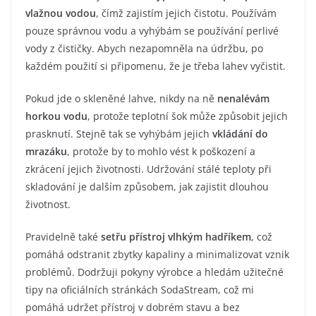
vlažnou vodou
, čímž zajistím jejich čistotu. Používám
pouze správnou vodu a vyhýbám se používání perlivé
vody z čističky. Abych nezapomněla na údržbu, po
každém použití si připomenu, že je třeba lahev vyčistit.
Pokud jde o skleněné lahve, nikdy na ně
nenalévám
horkou vodu
, protože teplotní šok může způsobit jejich
prasknutí. Stejně tak se vyhýbám jejich
vkládání do
mrazáku
, protože by to mohlo vést k poškození a
zkrácení jejich životnosti. Udržování stálé teploty při
skladování je dalším způsobem, jak zajistit dlouhou
životnost.
Pravidelně také
setřu přístroj vlhkým hadříkem
, což
pomáhá odstranit zbytky kapaliny a minimalizovat vznik
problémů. Dodržuji pokyny výrobce a hledám užitečné
tipy na oficiálních stránkách SodaStream, což mi
pomáhá udržet přístroj v dobrém stavu a bez