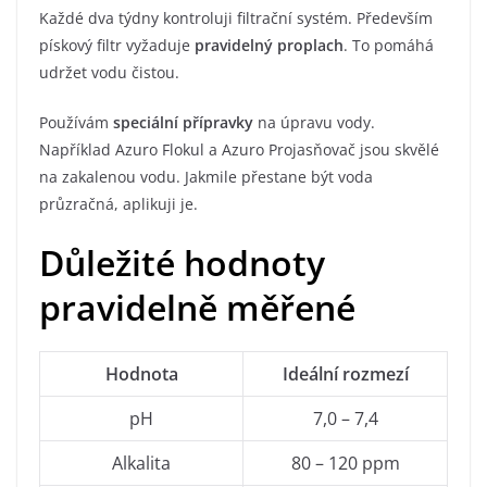
Každé dva týdny kontroluji filtrační systém. Především
pískový filtr vyžaduje
pravidelný proplach
. To pomáhá
udržet vodu čistou.
Používám
speciální přípravky
na úpravu vody.
Například Azuro Flokul a Azuro Projasňovač jsou skvělé
na zakalenou vodu. Jakmile přestane být voda
průzračná, aplikuji je.
Důležité hodnoty
pravidelně měřené
Hodnota
Ideální rozmezí
pH
7,0 – 7,4
Alkalita
80 – 120 ppm