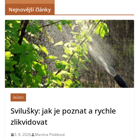
Nejnovější články
ŠKŮDCI
Svilušky: jak je poznat a rychle
zlikvidovat
3. 8. 2026
Martina Poláková