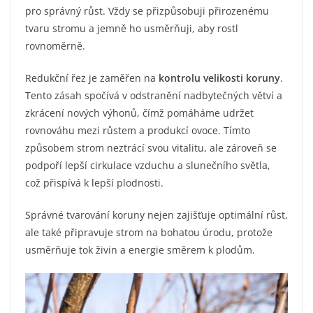
pro správný růst. Vždy se přizpůsobuji přirozenému
tvaru stromu a jemně ho usměrňuji, aby rostl
rovnoměrně.
Redukční řez je zaměřen na
kontrolu velikosti koruny
.
Tento zásah spočívá v odstranění nadbytečných větví a
zkrácení nových výhonů, čímž pomáháme udržet
rovnováhu mezi růstem a produkcí ovoce. Tímto
způsobem strom neztrácí svou vitalitu, ale zároveň se
podpoří lepší cirkulace vzduchu a slunečního světla,
což přispívá k lepší plodnosti.
Správné tvarování koruny nejen zajišťuje optimální růst,
ale také připravuje strom na bohatou úrodu, protože
usměrňuje tok živin a energie směrem k plodům.