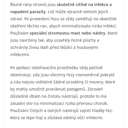
Řezné rány stromů jsou
skutečně citlivé na infekce a
napadení parazity
, což může výrazně ovlivnit jejich
zdraví. Po provedení řezu se vždy zaměřuji na okamžité
ošetření těchto ran, abych minimalizovala riziko infekcí.
Používám
speciální stromovou mast nebo nátěry
, které
jsou navrženy tak, aby uzavřely řezné plochy a
ochránily živou tkáň před škůdci a houbovými
infekcemi.
Po aplikaci ošetřovacího prostředku vždy pečlivě
zkontroluji, zda jsou všechny řezy rovnoměrně pokryté
a zda nejsou viditelné žádné praskliny či mezery, které
by mohly umožnit proniknutí patogenů. Zároveň
důsledně dbám na čistotu nástrojů, protože to má
zásadní vliv na minimalizaci rizika přenosu chorob.
Používání čistých a ostrých nástrojů zajistí hladký řez,
který se lépe hojí a zůstává odolný vůči infekcím.