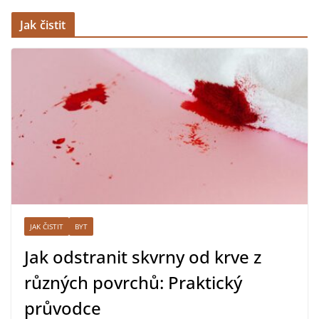
Jak čistit
JAK ČISTIT
BYT
Jak odstranit skvrny od krve z
různých povrchů: Praktický
průvodce