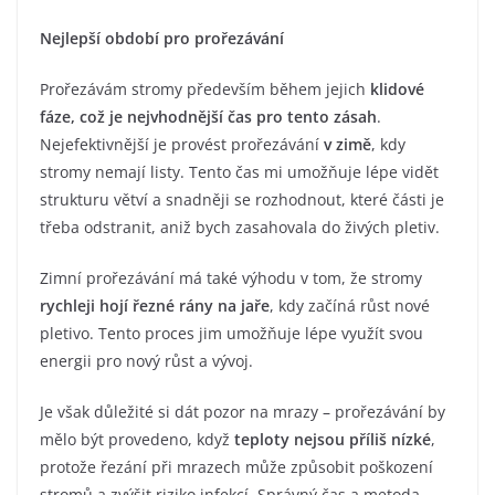
Nejlepší období pro prořezávání
Prořezávám stromy především během jejich
klidové
fáze, což je nejvhodnější čas pro tento zásah
.
Nejefektivnější je provést prořezávání
v zimě
, kdy
stromy nemají listy. Tento čas mi umožňuje lépe vidět
strukturu větví a snadněji se rozhodnout, které části je
třeba odstranit, aniž bych zasahovala do živých pletiv.
Zimní prořezávání má také výhodu v tom, že stromy
rychleji hojí řezné rány na jaře
, kdy začíná růst nové
pletivo. Tento proces jim umožňuje lépe využít svou
energii pro nový růst a vývoj.
Je však důležité si dát pozor na mrazy – prořezávání by
mělo být provedeno, když
teploty nejsou příliš nízké
,
protože řezání při mrazech může způsobit poškození
stromů a zvýšit riziko infekcí. Správný čas a metoda