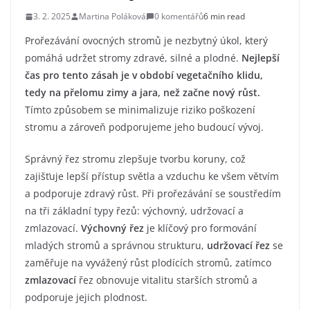
3. 2. 2025
Martina Poláková
0 komentářů
6 min read
Prořezávání ovocných stromů je nezbytný úkol, který
pomáhá udržet stromy zdravé, silné a plodné.
Nejlepší
čas pro tento zásah je v období vegetačního klidu,
tedy na přelomu zimy a jara, než začne nový růst.
Tímto způsobem se minimalizuje riziko poškození
stromu a zároveň podporujeme jeho budoucí vývoj.
Správný řez stromu zlepšuje tvorbu koruny, což
zajišťuje lepší přístup světla a vzduchu ke všem větvím
a podporuje zdravý růst. Při prořezávání se soustředím
na tři základní typy řezů: výchovný, udržovací a
zmlazovací.
Výchovný řez
je klíčový pro formování
mladých stromů a správnou strukturu,
udržovací řez
se
zaměřuje na vyvážený růst plodících stromů, zatímco
zmlazovací
řez obnovuje vitalitu starších stromů a
podporuje jejich plodnost.