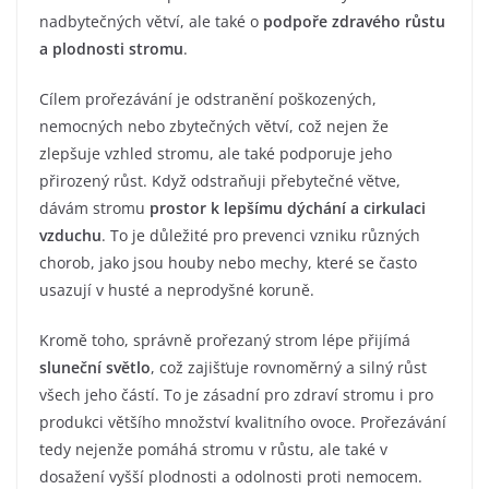
nadbytečných větví, ale také o
podpoře zdravého růstu
a plodnosti stromu
.
Cílem prořezávání je odstranění poškozených,
nemocných nebo zbytečných větví, což nejen že
zlepšuje vzhled stromu, ale také podporuje jeho
přirozený růst. Když odstraňuji přebytečné větve,
dávám stromu
prostor k lepšímu dýchání a cirkulaci
vzduchu
. To je důležité pro prevenci vzniku různých
chorob, jako jsou houby nebo mechy, které se často
usazují v husté a neprodyšné koruně.
Kromě toho, správně prořezaný strom lépe přijímá
sluneční světlo
, což zajišťuje rovnoměrný a silný růst
všech jeho částí. To je zásadní pro zdraví stromu i pro
produkci většího množství kvalitního ovoce. Prořezávání
tedy nejenže pomáhá stromu v růstu, ale také v
dosažení vyšší plodnosti a odolnosti proti nemocem.