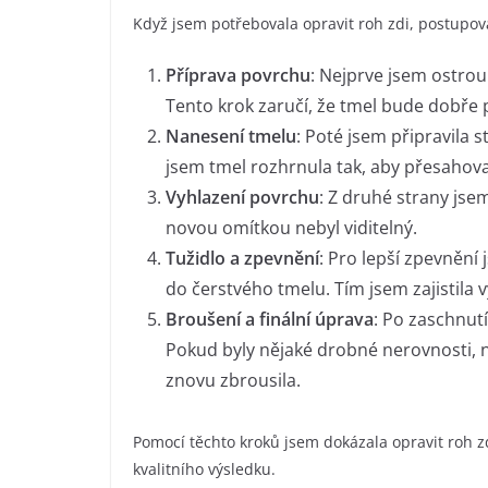
Když jsem potřebovala opravit roh zdi, postupo
Příprava povrchu
: Nejprve jsem ostrou
Tento krok zaručí, že tmel bude dobře p
Nanesení tmelu
: Poté jsem připravila 
jsem tmel rozhrnula tak, aby přesahova
Vyhlazení povrchu
: Z druhé strany jse
novou omítkou nebyl viditelný.
Tužidlo a zpevnění
: Pro lepší zpevnění
do čerstvého tmelu. Tím jsem zajistila
Broušení a finální úprava
: Po zaschnutí
Pokud byly nějaké drobné nerovnosti, n
znovu zbrousila.
Pomocí těchto kroků jsem dokázala opravit roh zd
kvalitního výsledku.