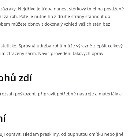
zázraky. Nejdříve je třeba nanést stěrkový tmel na postižené
al za roh. Poté je nutné ho z druhé strany stáhnout do
sobem můžete obnovit dokonalý vzhled vašich stěn bez
 estetické. Správná údržba rohů může výrazně zlepšit celkový
jim ztracený šarm. Navíc provedení takových oprav
ohů zdí
ozsah poškození, připravit potřebné nástroje a materiály a
ní
uji opravit. Hledám praskliny, odloupnutou omítku nebo jiné