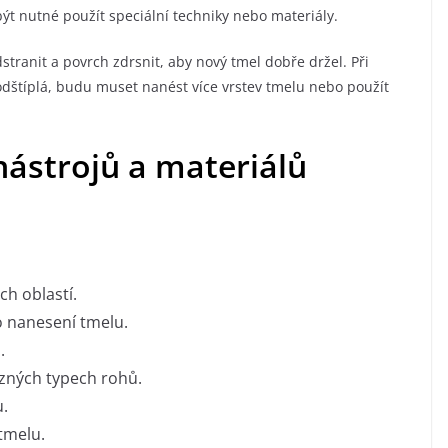
být nutné použít speciální techniky nebo materiály.
tranit a povrch zdrsnit, aby nový tmel dobře držel. Při
odštíplá, budu muset nanést více vrstev tmelu nebo použít
ástrojů a materiálů
h oblastí.
o nanesení tmelu.
.
ůzných typech rohů.
u.
tmelu.