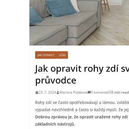
JAK OPRAVIT
DŮM
Jak opravit rohy zdí 
průvodce
23. 7. 2024
Martina Poláková
0 komentářů
5 min read
Rohy zdí se často opotřebovávají a lámou, zvlá
vypadat nevzhledně a často si každý myslí, že jej
Dobrou zprávou je, že opravit uražené rohy zd
základních nástrojů.