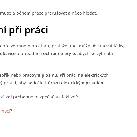
emusela během práce přerušovat a něco hledat.
í při práci
 dobře větraném prostoru, protože tmel může obsahovat látky,
rukavice
a případně i
ochranné brýle
, abych se vyhnula
ebřík
nebo
pracovní plošinu
. Při práci na elektrických
tý proud, aby nedošlo k úrazu elektrickým proudem.
ohů zdí proběhne bezpečně a efektivně.
omocí
?