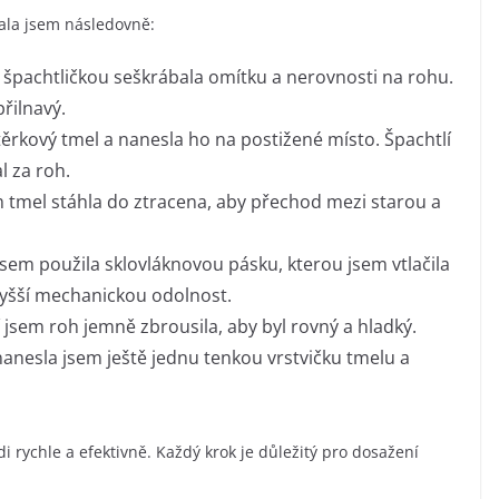
vala jsem následovně:
 špachtličkou seškrábala omítku a nerovnosti na rohu.
řilnavý.
stěrkový tmel a nanesla ho na postižené místo. Špachtlí
l za roh.
m tmel stáhla do ztracena, aby přechod mezi starou a
 jsem použila sklovláknovou pásku, kterou jsem vtlačila
 vyšší mechanickou odolnost.
 jsem roh jemně zbrousila, aby byl rovný a hladký.
anesla jsem ještě jednu tenkou vrstvičku tmelu a
i rychle a efektivně. Každý krok je důležitý pro dosažení