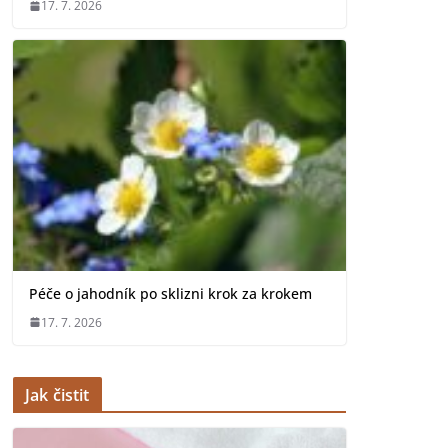
17. 7. 2026
Péče o jahodník po sklizni krok za krokem
17. 7. 2026
Jak čistit