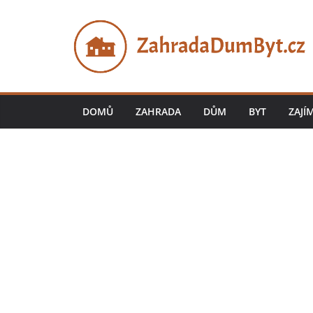
Přeskočit
na
obsah
DOMŮ
ZAHRADA
DŮM
BYT
ZAJÍ