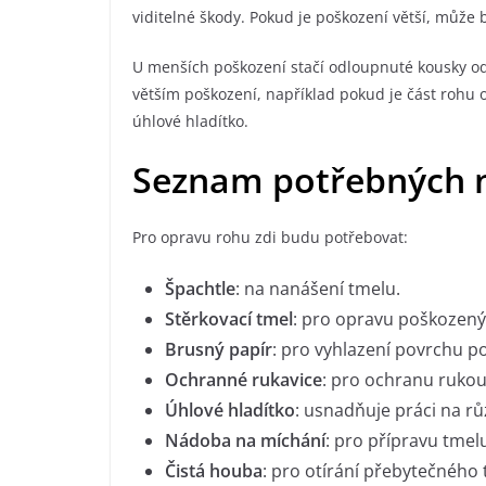
viditelné škody. Pokud je poškození větší, může 
U menších poškození stačí odloupnuté kousky ods
větším poškození, například pokud je část rohu 
úhlové hladítko.
Seznam potřebných n
Pro opravu rohu zdi budu potřebovat:
Špachtle
: na nanášení tmelu.
Stěrkovací tmel
: pro opravu poškozenýc
Brusný papír
: pro vyhlazení povrchu p
Ochranné rukavice
: pro ochranu rukou
Úhlové hladítko
: usnadňuje práci na r
Nádoba na míchání
: pro přípravu tmel
Čistá houba
: pro otírání přebytečného 