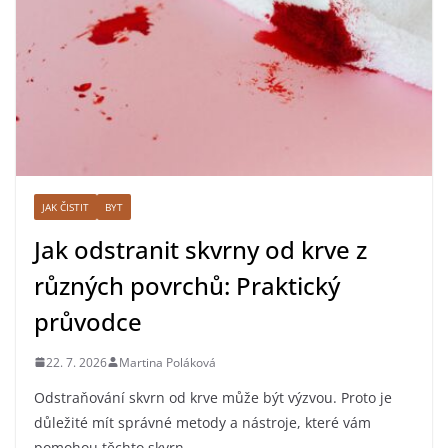
JAK ČISTIT
BYT
Jak odstranit skvrny od krve z
různých povrchů: Praktický
průvodce
22. 7. 2026
Martina Poláková
Odstraňování skvrn od krve může být výzvou. Proto je
důležité mít správné metody a nástroje, které vám
pomohou těchto skvrn