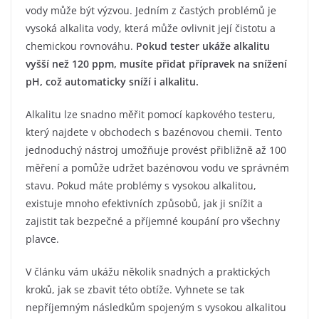
vody může být výzvou. Jedním z častých problémů je
vysoká alkalita vody, která může ovlivnit její čistotu a
chemickou rovnováhu.
Pokud tester ukáže alkalitu
vyšší než 120 ppm, musíte přidat přípravek na snížení
pH, což automaticky sníží i alkalitu.
Alkalitu lze snadno měřit pomocí kapkového testeru,
který najdete v obchodech s bazénovou chemii. Tento
jednoduchý nástroj umožňuje provést přibližně až 100
měření a pomůže udržet bazénovou vodu ve správném
stavu. Pokud máte problémy s vysokou alkalitou,
existuje mnoho efektivních způsobů, jak ji snížit a
zajistit tak bezpečné a příjemné koupání pro všechny
plavce.
V článku vám ukážu několik snadných a praktických
kroků, jak se zbavit této obtíže. Vyhnete se tak
nepříjemným následkům spojeným s vysokou alkalitou