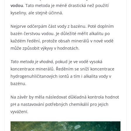
vodou
. Tato metoda je méně drastická než použití
kyseliny, ale stejně účinná.
Nejprve odčerpám část vody z bazénu. Poté doplním
bazén čerstvou vodou. Je důležité měřit alkalitu po
každém ředění, protože obsah minerálů v nové vodě
může způsobit výkyvy v hodnotách.
Tato metoda je vhodná
, pokud je ve vodě vysoká
koncentrace minerálů. Ředěním se sníží koncentrace
hydrogenuhličitanových iontů a tím i alkalita vody v
bazénu.
Na závěr by měla následovat důkladná kontrola hodnot
pH a nastavování potřebných chemikálií pro jejich
vyvážení.