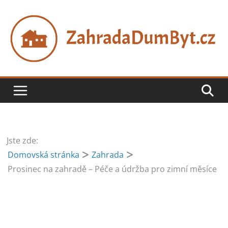
Přeskočit
na
obsah
Jste zde:
Domovská stránka
Zahrada
Prosinec na zahradě – Péče a údržba pro zimní měsíce