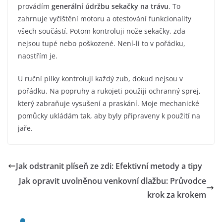
provádím
generální údržbu sekačky na trávu
. To
zahrnuje vyčištění motoru a otestování funkcionality
všech součástí. Potom kontroluji nože sekačky, zda
nejsou tupé nebo poškozené. Není-li to v pořádku,
naostřím je.
U ruční pilky kontroluji každý zub, dokud nejsou v
pořádku. Na popruhy a rukojeti použiji ochranný sprej,
který zabraňuje vysušení a praskání. Moje mechanické
pomůcky ukládám tak, aby byly připraveny k použití na
jaře.
Jak odstranit plíseň ze zdi: Efektivní metody a tipy
Jak opravit uvolněnou venkovní dlažbu: Průvodce
krok za krokem