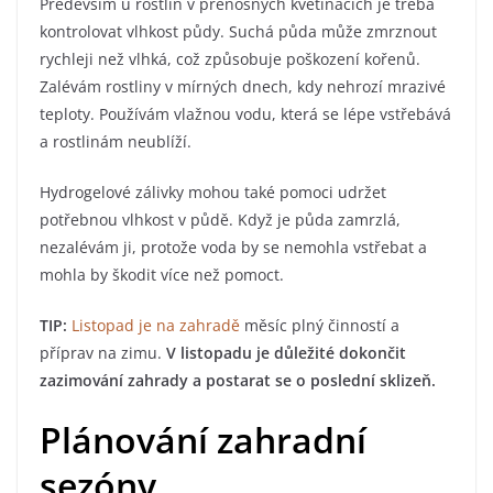
Především u rostlin v přenosných květináčích je třeba
kontrolovat vlhkost půdy. Suchá půda může zmrznout
rychleji než vlhká, což způsobuje poškození kořenů.
Zalévám rostliny v mírných dnech, kdy nehrozí mrazivé
teploty. Používám vlažnou vodu, která se lépe vstřebává
a rostlinám neublíží.
Hydrogelové zálivky mohou také pomoci udržet
potřebnou vlhkost v půdě. Když je půda zamrzlá,
nezalévám ji, protože voda by se nemohla vstřebat a
mohla by škodit více než pomoct.
TIP:
Listopad je na zahradě
měsíc plný činností a
příprav na zimu.
V listopadu je důležité dokončit
zazimování zahrady a postarat se o poslední sklizeň.
Plánování zahradní
sezóny