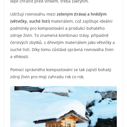
lépe chránit před vlhkem, třeba zakrytím.
Udržuji rovnováhu mezi
zeleným (tráva) a hnědým
(větvičky, suché listí)
materiálem, což zajišťuje ideální
podmínky pro kompostování a produkci bohatého
zdroje živin. To znamená kombinaci trávy, případně
čerstvých zbytků, s dřevitým materiálem jako větvičky a
suché listí. Díky tomu zůstává správná rovnováha živin
a vlhkosti.
Pomocí správného kompostování se tak zajistí bohatý
zdroj živin pro moji zahradu rok co rok.