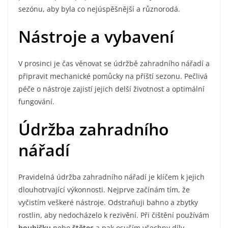
sezónu, aby byla co nejúspěšnější a různorodá.
Nástroje a vybavení
V prosinci je čas věnovat se údržbě zahradního nářadí a
připravit mechanické pomůcky na příští sezonu. Pečlivá
péče o nástroje zajistí jejich delší životnost a optimální
fungování.
Údržba zahradního
nářadí
Pravidelná údržba zahradního nářadí je klíčem k jejich
dlouhotrvající výkonnosti. Nejprve začínám tím, že
vyčistím veškeré nástroje. Odstraňuji bahno a zbytky
rostlin, aby nedocházelo k rezivění. Při čištění používám
houbičku
nebo
štětec
a pak osuším všechny díly.