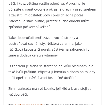
péči, i když většina rostlin odpočívá. V prosinci je
důležité chránit ovocné a okrasné dřeviny před sněhem
a zajistit jim dostatek vody i přes chladné počasí.
Zalévání je stále nutné, protože suché období může
způsobit poškození kořenů.
Také doporučuji prořezávat ovocné stromy a
odstraňovat suché listy. Některá zelenina, jako
růžičková kapusta či pórek, zůstává na záhonech i v
zimě a dodává čerstvé vitamíny.
O zahradu je třeba se starat nejen kvůli rostlinám, ale
také kvůli ptákům. Připravuji krmítka a dbám na to, aby
měli opeření návštěvníci bezpečné útočiště.
Zimní zahrada má své kouzlo, její klid a krása stojí za
každou péči.