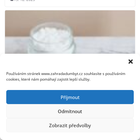
Používáním stránek www.zahradadumbyt.cz souhlasíte s používáním
cookies, které nám pomáhají zajistit lepší služby.
Příjmout
Jedlá soda v domácnosti – tipy na použití, čištění a další
Odmítnout
využití
5. 12. 2025
Zobrazit předvolby