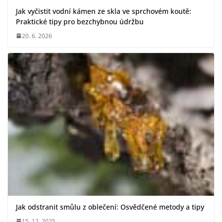
Jak vyčistit vodní kámen ze skla ve sprchovém koutě:
Praktické tipy pro bezchybnou údržbu
20. 6. 2026
Jak odstranit smůlu z oblečení: Osvědčené metody a tipy
15. 12. 2025