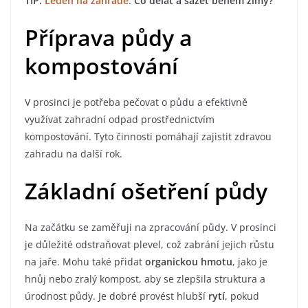
TIP:
Leden na zahradě
:
Co dělat a sázet během zimy?
Příprava půdy a
kompostování
V prosinci je potřeba pečovat o půdu a efektivně
využívat zahradní odpad prostřednictvím
kompostování. Tyto činnosti pomáhají zajistit zdravou
zahradu na další rok.
Základní ošetření půdy
Na začátku se zaměřuji na zpracování půdy. V prosinci
je důležité odstraňovat plevel, což zabrání jejich růstu
na jaře. Mohu také přidat
organickou hmotu
, jako je
hnůj nebo zralý kompost, aby se zlepšila struktura a
úrodnost půdy. Je dobré provést hlubší
rytí
, pokud