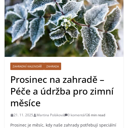
ZAHRADNÍ KALENDÁŘ
ZAHRADA
Prosinec na zahradě –
Péče a údržba pro zimní
měsíce
21. 11. 2025
Martina Poláková
0 komentářů
6 min read
Prosinec je měsíc, kdy naše zahrady potřebují speciální