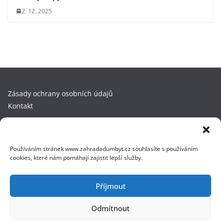
2. 12. 2025
Zásady ochrany osobních údajů
Kontakt
Copyright © 2025 ZahradaDumByt.cz. Kopírování a přebírání
obsahu bez předchozího souhlasu není dovoleno. Všechna
Používáním stránek www.zahradadumbyt.cz souhlasíte s používáním
práva vyhrazena. Fotky používáme z
DepositPhotos.com
.
cookies, které nám pomáhají zajistit lepší služby.
Příjmout
Copyright © 2026
ZahradaDumByt.cz
. Všechna práva
Odmítnout
vyhrazena.