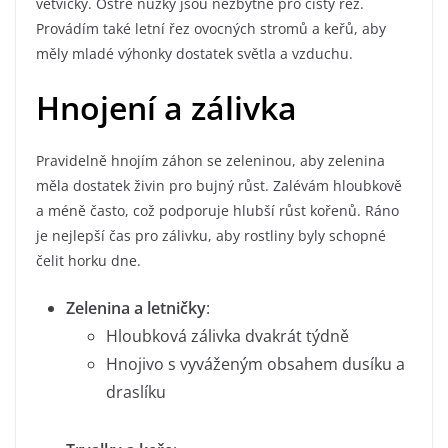
větvičky. Ostré nůžky jsou nezbytné pro čistý řez.
Provádím také letní řez ovocných stromů a keřů, aby
měly mladé výhonky dostatek světla a vzduchu.
Hnojení a zálivka
Pravidelně hnojím záhon se zeleninou, aby zelenina
měla dostatek živin pro bujný růst. Zalévám hloubkově
a méně často, což podporuje hlubší růst kořenů. Ráno
je nejlepší čas pro zálivku, aby rostliny byly schopné
čelit horku dne.
Zelenina a letničky
:
Hloubková zálivka dvakrát týdně
Hnojivo s vyváženým obsahem dusíku a
draslíku