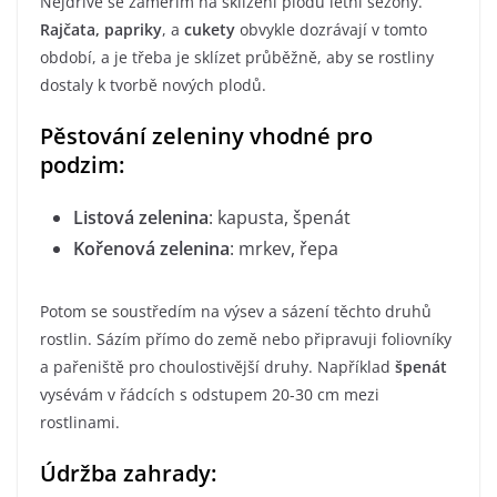
Nejdříve se zaměřím na sklízení plodů letní sezóny.
Rajčata, papriky
, a
cukety
obvykle dozrávají v tomto
období, a je třeba je sklízet průběžně, aby se rostliny
dostaly k tvorbě nových plodů.
Pěstování zeleniny vhodné pro
podzim:
Listová zelenina
: kapusta, špenát
Kořenová zelenina
: mrkev, řepa
Potom se soustředím na výsev a sázení těchto druhů
rostlin. Sázím přímo do země nebo připravuji foliovníky
a pařeniště pro choulostivější druhy. Například
špenát
vysévám v řádcích s odstupem 20-30 cm mezi
rostlinami.
Údržba zahrady: