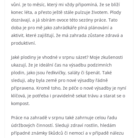
vůní. Je to měsíc, který mi vždy připomíná, že se blíží
konec léta, a přesto ještě stále pulzuje životem. Plody
dozrávají, a já sbírám ovoce této sezóny práce. Tato
doba je pro mě jako zahrádkáře plná plánování a
aktivit, které zajišťují, že má zahrada zůstane zdravá a
produktivní.
Jaké plodiny je vhodné v srpnu sázet? Moje zkušenosti
ukazují, že je ideální čas na výsadbu podzimních
plodin, jako jsou ředkvičky, saláty či špenát. Také
sleduji, aby byla země pro nové výsadby řádně
připravena. Kromě toho, že péče o nové výsadby je nyní
klíčová, je potřeba i pravidelně sekat trávu a starat se o
kompost.
Práce na zahradě v srpnu také zahrnuje celou řadu
údržbových činností. Sleduji zdraví rostlin, hledám
případné známky škůdců či nemocí a v případě nálezu