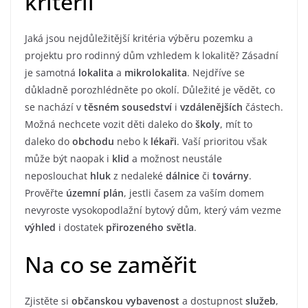
kritérií
Jaká jsou nejdůležitější kritéria výběru pozemku a
projektu pro rodinný dům vzhledem k lokalitě? Zásadní
je samotná
lokalita
a
mikrolokalita
. Nejdříve se
důkladně porozhlédněte po okolí. Důležité je vědět, co
se nachází v
těsném sousedství
i
vzdálenějších
částech.
Možná nechcete vozit děti daleko do
školy
, mít to
daleko do
obchodu
nebo k
lékaři
. Vaší prioritou však
může být naopak i
klid
a možnost neustále
neposlouchat
hluk
z nedaleké
dálnice
či
továrny
.
Prověřte
územní plán
, jestli časem za vaším domem
nevyroste vysokopodlažní bytový dům, který vám vezme
výhled
i dostatek
přirozeného světla
.
Na co se zaměřit
Zjistěte si
občanskou vybavenost
a dostupnost
služeb
,