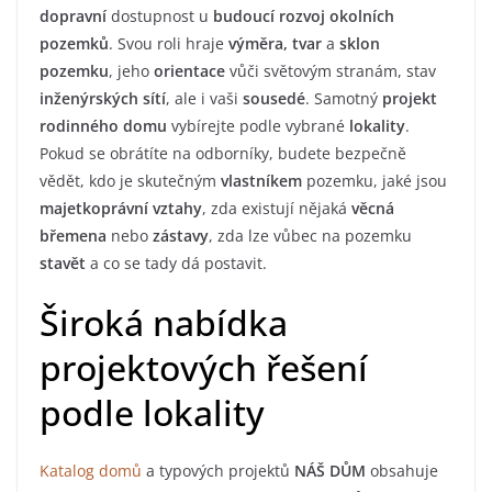
dopravní
dostupnost u
budoucí rozvoj
okolních
pozemků
. Svou roli hraje
výměra, tvar
a
sklon
pozemku
, jeho
orientace
vůči světovým stranám, stav
inženýrských sítí
, ale i vaši
sousedé
. Samotný
projekt
rodinného domu
vybírejte podle vybrané
lokality
.
Pokud se obrátíte na odborníky, budete bezpečně
vědět, kdo je skutečným
vlastníkem
pozemku, jaké jsou
majetkoprávní vztahy
, zda existují nějaká
věcná
břemena
nebo
zástavy
, zda lze vůbec na pozemku
stavět
a co se tady dá postavit.
Široká nabídka
projektových řešení
podle lokality
Katalog domů
a typových projektů
NÁŠ DŮM
obsahuje