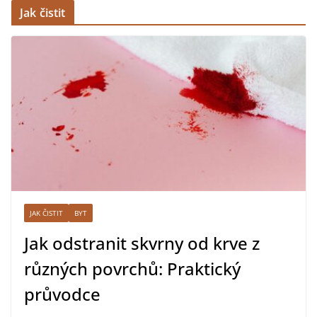
Jak čistit
JAK ČISTIT
BYT
Jak odstranit skvrny od krve z
různých povrchů: Praktický
průvodce