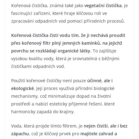
Kořenová čistička, známá také jako
vegetační čistička
, je
fascinující zařízení, které hraje klíčovou roli ve
zpracování odpadních vod pomocí přírodních procesů.
Kořenová čistička čistí vodu tím, že ji nechává proudit
přes kořenový filtr plný jemných kamínků, na jejichž
povrchu se rozkládají organické látky.
To zajišťuje
vysokou kvalitu vody, která je srovnatelná s běžnými
čističkami odpadních vod.
Použití kořenové čističky není pouze
účinné, ale i
ekologické
. Její proces využívá přírodní biologické
mechanismy, což minimalizuje dopad na životní
prostředí a nabízí esteticky příjemné řešení, které
harmonicky zapadá do krajiny.
Voda, která projde tímto filtrem, je
nejen čistší, ale i bez
zápachu
, což je klíčový prvek pro
majitele zahrad a