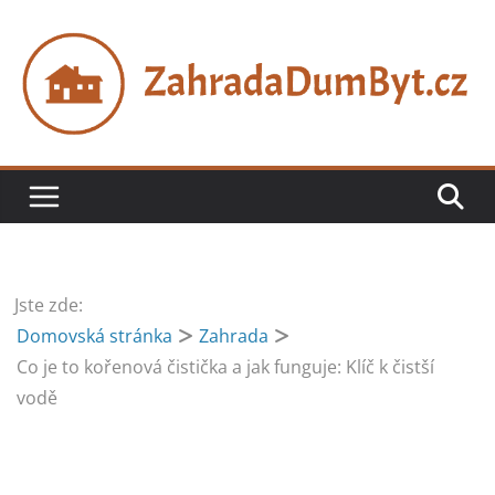
Přeskočit
na
obsah
Jste zde:
Domovská stránka
Zahrada
Co je to kořenová čistička a jak funguje: Klíč k čistší
vodě