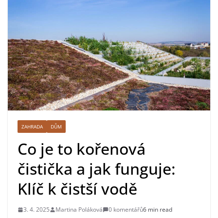
ZAHRADA
DŮM
Co je to kořenová
čistička a jak funguje:
Klíč k čistší vodě
3. 4. 2025
Martina Poláková
0 komentářů
6 min read