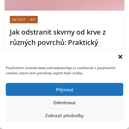
JAK ČISTIT
BYT
Jak odstranit skvrny od krve z
různých povrchů: Praktický
průvodce
22. 7. 2026
Martina Poláková
Používáním stránek www.zahradadumbyt.cz souhlasíte s používáním
cookies, které nám pomáhají zajistit lepší služby.
Odstraňování skvrn od krve může být výzvou. Proto je
důležité mít správné metody a nástroje, které vám
pomohou těchto skvrn
Příjmout
Odmítnout
Zobrazit předvolby