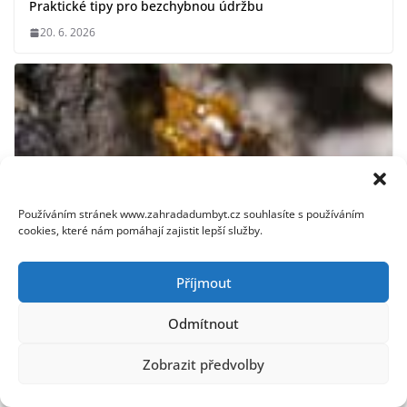
Praktické tipy pro bezchybnou údržbu
20. 6. 2026
Používáním stránek www.zahradadumbyt.cz souhlasíte s používáním
cookies, které nám pomáhají zajistit lepší služby.
Příjmout
Odmítnout
Jak odstranit smůlu z oblečení: Osvědčené metody a tipy
Zobrazit předvolby
15. 12. 2025