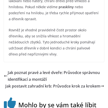
lakování nebo nátěry, chrání dřevo před vlhkostí a
hnilobou. Pokud někde vidíme
praskliny
nebo
podezření na hnilobu, je třeba rychle přijmout opatření
a dřevník opravit.
Rovněž je vhodné pravidelně čistit prostor okolo
dřevníku, aby se snížila vlhkost a hromadění
nežádoucích zbytků. Tyto jednoduché kroky pomáhají
udržovat dřevník v dobré kondici a chrání palivové
dřevo před nepříznivými vlivy.
Jak poznat pravé a levé dveře: Průvodce správnou
identifikací a montáží
Jak postavit zahradní krb: Průvodce krok za krokem
Mohlo by se vám také líbit