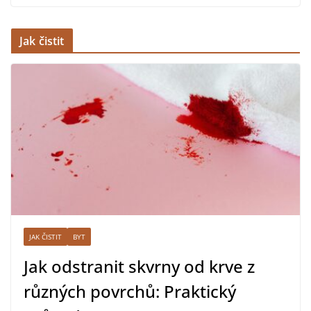
Jak čistit
JAK ČISTIT
BYT
Jak odstranit skvrny od krve z
různých povrchů: Praktický