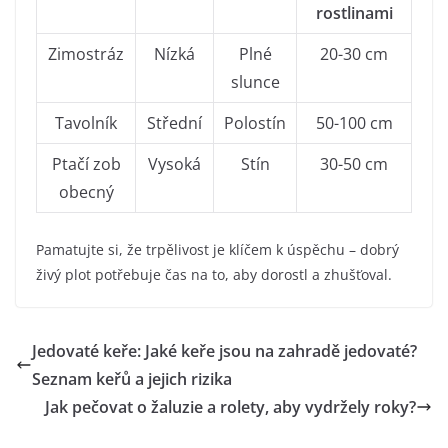
rostlinami
Zimostráz
Nízká
Plné
20-30 cm
slunce
Tavolník
Střední
Polostín
50-100 cm
Ptačí zob
Vysoká
Stín
30-50 cm
obecný
Pamatujte si, že trpělivost je klíčem k úspěchu – dobrý
živý plot potřebuje čas na to, aby dorostl a zhušťoval.
Jedovaté keře: Jaké keře jsou na zahradě jedovaté?
Seznam keřů a jejich rizika
Jak pečovat o žaluzie a rolety, aby vydržely roky?