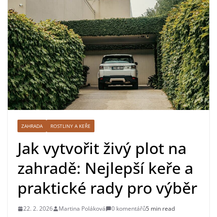
ZAHRADA
ROSTLINY A KEŘE
Jak vytvořit živý plot na
zahradě: Nejlepší keře a
praktické rady pro výběr
22. 2. 2026
Martina Poláková
0 komentářů
5 min read