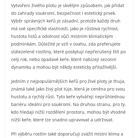
Vytvoření živého plotu je skvělým způsobem, jak přidat
do zahrady soukromí, bezpečnost i estetický prvek.
Výběr správných keřů je zásadní, protože každý druh
má své specifické vlastnosti, jako je růstová rychlost,
hustota listů a odolnost vůči místním klimatickým
podmínkám. Důležité je vzít v úvahu, zda preferujete
stálezelené rostliny, které poskytují nepřerušený štít po
celý rok, nebo opadavé keře, které nabízejí sezonní
dynamiku a mohou být někdy esteticky přitažlivější.
Jedním z nejpopulárnějších keřů pro živé ploty je thuja,
známá také jako živý plot túje, která je ceněna pro svou
hustotu a rychlý růst. Tyto keře vytvářejí neprůhlednou
bariéru ideální pro soukromí. Na druhou stranu, pro ty,
kdo hledají nižší rozdělení prostoru, mohou být vhodné
nižší keře, které lze snadno upravovat a udržovat.
Při výběru rostlin také doporučuji zvážit místní klima a