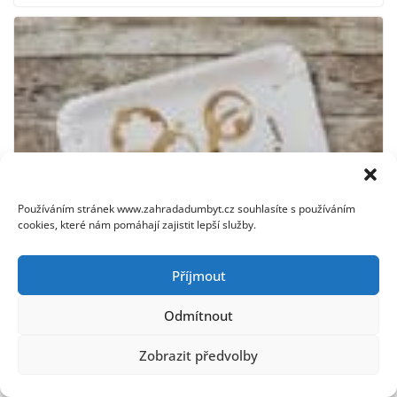
Používáním stránek www.zahradadumbyt.cz souhlasíte s používáním
cookies, které nám pomáhají zajistit lepší služby.
Příjmout
Jak odstranit skvrny od kafe z různých povrchů: Efektivní
metody a tipy
Odmítnout
2. 12. 2025
Zobrazit předvolby