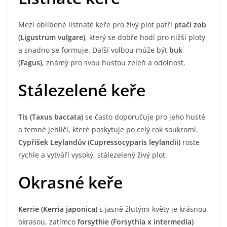
Mezi oblíbené listnaté keře pro živý plot patří
ptačí zob
(Ligustrum vulgare)
, který se dobře hodí pro nižší ploty
a snadno se formuje. Další volbou může být
buk
(Fagus)
, známý pro svou hustou zeleň a odolnost.
Stálezelené keře
Tis (Taxus baccata)
se často doporučuje pro jeho husté
a temné jehličí, které poskytuje po celý rok soukromí.
Cypřišek Leylandův (Cupressocyparis leylandii)
roste
rychle a vytváří vysoký, stálezelený živý plot.
Okrasné keře
Kerrie (Kerria japonica)
s jasně žlutými květy je krásnou
okrasou, zatímco
forsythie (Forsythia x intermedia)