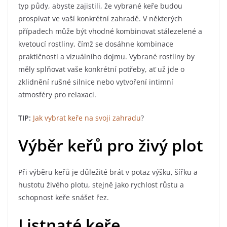
typ půdy, abyste zajistili, že vybrané keře budou
prospívat ve vaší konkrétní zahradě. V některých
případech může být vhodné kombinovat stálezelené a
kvetoucí rostliny, čímž se dosáhne kombinace
praktičnosti a vizuálního dojmu. Vybrané rostliny by
měly splňovat vaše konkrétní potřeby, ať už jde o
zklidnění rušné silnice nebo vytvoření intimní
atmosféry pro relaxaci.
TIP:
Jak vybrat keře na svoji zahradu
?
Výběr keřů pro živý plot
Při výběru keřů je důležité brát v potaz výšku, šířku a
hustotu živého plotu, stejně jako rychlost růstu a
schopnost keře snášet řez.
Listnaté keře