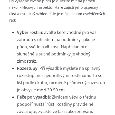
Při výsadbě živého plotu je důležité mít na paměti
několik klíčových aspektů, které zajistí jeho úspěšný
růst a estetický vzhled. Zde je můj seznam osvědčených
rad:
Výběr rostlin
: Zvolte keře vhodné pro vaši
zahradu s ohledem na podmínky, jako je
půda, světlo a vlhkost. Například pro
slunečné a suché podmínky je vhodný
zimostráz.
Rozestupy
: Při výsadbě myslete na správný
rozestup mezi jednotlivými rostlinami. To se
liší podle druhu, nicméně průměrný rozestup
je obvykle mezi 30-50 cm.
Péče po výsadbě
: Zkrácení větví o třetinu
podpoří hustší růst. Rostliny pravidelně
zavlažujte, zvláště ve fázi zakořeňování.