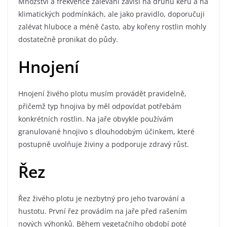
Množství a frekvence zalévání závisí na druhu keřů a na
klimatických podmínkách, ale jako pravidlo, doporučuji
zalévat hluboce a méně často, aby kořeny rostlin mohly
dostatečně pronikat do půdy.
Hnojení
Hnojení živého plotu musím provádět pravidelně,
přičemž typ hnojiva by měl odpovídat potřebám
konkrétních rostlin. Na jaře obvykle používám
granulované hnojivo s dlouhodobým účinkem, které
postupně uvolňuje živiny a podporuje zdravý růst.
Řez
Řez živého plotu je nezbytný pro jeho tvarování a
hustotu. První řez provádím na jaře před rašením
nových výhonků. Během vegetačního období poté