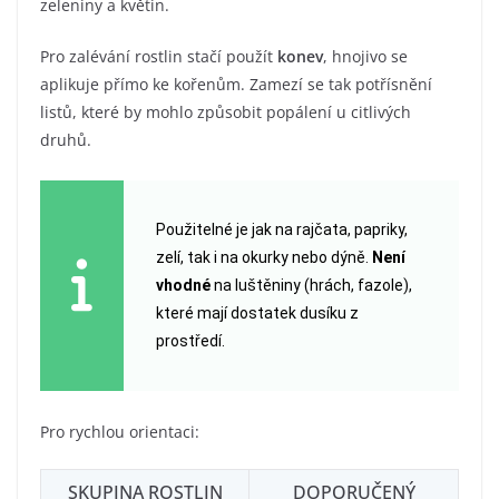
zeleniny a květin.
Pro zalévání rostlin stačí použít
konev
, hnojivo se
aplikuje přímo ke kořenům. Zamezí se tak potřísnění
listů, které by mohlo způsobit popálení u citlivých
druhů.
Použitelné je jak na rajčata, papriky,
zelí, tak i na okurky nebo dýně.
Není
vhodné
na luštěniny (hrách, fazole),
které mají dostatek dusíku z
prostředí.
Pro rychlou orientaci:
SKUPINA ROSTLIN
DOPORUČENÝ