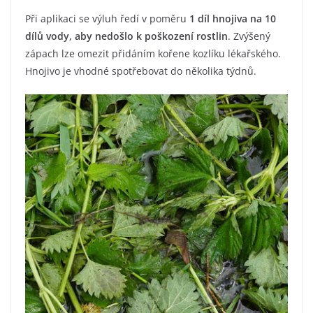
Při aplikaci se výluh ředí v poměru
1 díl hnojiva na 10
dílů vody, aby nedošlo k poškození rostlin
. Zvýšený
zápach lze omezit přidáním kořene kozlíku lékařského.
Hnojivo je vhodné spotřebovat do několika týdnů.