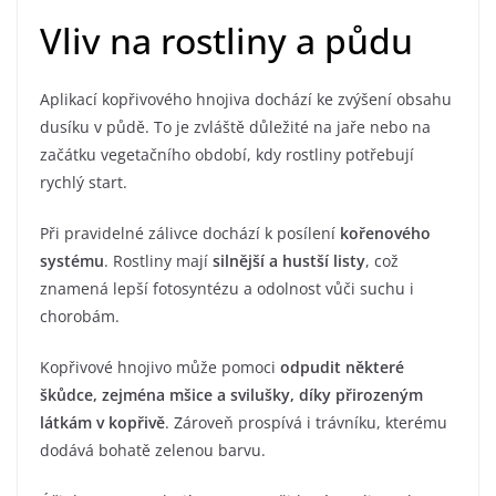
Vliv na rostliny a půdu
Aplikací kopřivového hnojiva dochází ke zvýšení obsahu
dusíku v půdě. To je zvláště důležité na jaře nebo na
začátku vegetačního období, kdy rostliny potřebují
rychlý start.
Při pravidelné zálivce dochází k posílení
kořenového
systému
. Rostliny mají
silnější a hustší listy
, což
znamená lepší fotosyntézu a odolnost vůči suchu i
chorobám.
Kopřivové hnojivo může pomoci
odpudit některé
škůdce, zejména mšice a svilušky, díky přirozeným
látkám v kopřivě
. Zároveň prospívá i trávníku, kterému
dodává bohatě zelenou barvu.