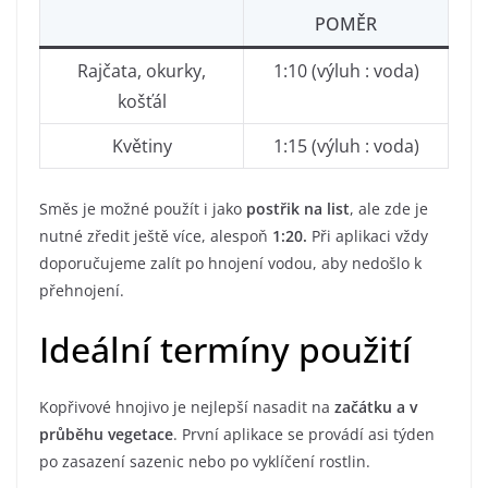
POMĚR
Rajčata, okurky,
1:10 (výluh : voda)
košťál
Květiny
1:15 (výluh : voda)
Směs je možné použít i jako
postřik na list
, ale zde je
nutné zředit ještě více, alespoň
1:20.
Při aplikaci vždy
doporučujeme zalít po hnojení vodou, aby nedošlo k
přehnojení.
Ideální termíny použití
Kopřivové hnojivo je nejlepší nasadit na
začátku a v
průběhu vegetace
. První aplikace se provádí asi týden
po zasazení sazenic nebo po vyklíčení rostlin.