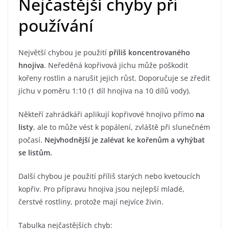
Nejčastější chyby při
používání
Největší chybou je použití
příliš koncentrovaného
hnojiva
. Neředěná kopřivová jíchu může poškodit
kořeny rostlin a narušit jejich růst. Doporučuje se zředit
jíchu v poměru 1:10 (1 díl hnojiva na 10 dílů vody).
Někteří zahrádkáři aplikují kopřivové hnojivo přímo
na
listy
, ale to může vést k popálení, zvláště při slunečném
počasí.
Nejvhodnější je zalévat ke kořenům a vyhýbat
se listům.
Další chybou je použití příliš starých nebo kvetoucích
kopřiv. Pro přípravu hnojiva jsou nejlepší mladé,
čerstvé rostliny, protože mají nejvíce živin.
Tabulka nejčastějších chyb: