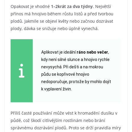
Opakovat je vhodné
1–2krát za dva týdny
. Největší
přínos má hnojivo během růstu listů a před tvorbou
plodů. Jakmile se objeví květy nebo začnou dozrávat
plody, dávka se snižuje nebo úplně vynechá.
Aplikovat je ideální
ráno nebo večer
,
kdy není silné slunce a hnojivo rychle
nevysychá. Při dešti a na mokrou
půdu se kopřivové hnojivo
nedoporučuje, protože by mohlo dojít
k vyplavení živin.
Příliš časté používání může vést k hromadění dusíku v
půdě, což škodí citlivějším rostlinám nebo brání
správnému dozrávání plodů. Proto se drží pravidla míry