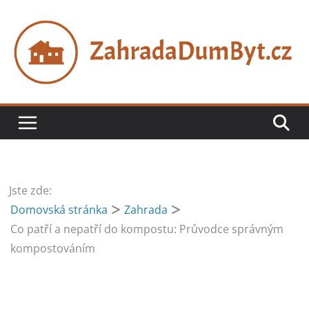
Přeskočit
na
obsah
Jste zde:
Domovská stránka
Zahrada
Co patří a nepatří do kompostu: Průvodce správným
kompostováním