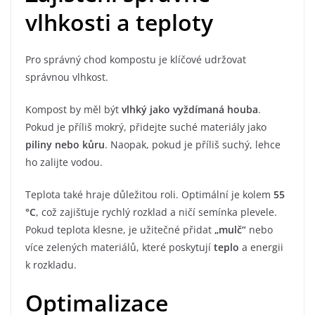
vlhkosti a teploty
Pro správný chod kompostu je klíčové udržovat
správnou vlhkost.
Kompost by měl být
vlhký jako vyždímaná houba
.
Pokud je příliš mokrý, přidejte suché materiály jako
piliny nebo kůru
. Naopak, pokud je příliš suchý, lehce
ho zalijte vodou.
Teplota také hraje důležitou roli. Optimální je kolem
55
°C
, což zajišťuje rychlý rozklad a ničí semínka plevele.
Pokud teplota klesne, je užitečné přidat
„mulč“
nebo
více zelených materiálů, které poskytují
teplo
a energii
k rozkladu.
Optimalizace