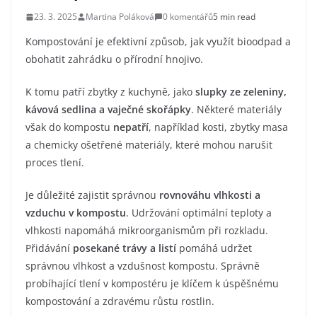
23. 3. 2025
Martina Poláková
0 komentářů
5 min read
Kompostování je efektivní způsob, jak využít bioodpad a
obohatit zahrádku o přírodní hnojivo.
K tomu patří zbytky z kuchyně, jako
slupky ze zeleniny,
kávová sedlina a vaječné skořápky
. Některé materiály
však do kompostu
nepatří
, například kosti, zbytky masa
a chemicky ošetřené materiály, které mohou narušit
proces tlení.
Je důležité zajistit správnou
rovnováhu vlhkosti a
vzduchu v kompostu
. Udržování optimální teploty a
vlhkosti napomáhá mikroorganismům při rozkladu.
Přidávání
posekané trávy a listí
pomáhá udržet
správnou vlhkost a vzdušnost kompostu. Správně
probíhající tlení v kompostéru je klíčem k úspěšnému
kompostování a zdravému růstu rostlin.