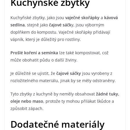
Kuchyňské zbytky
Kuchyňské zbytky, jako jsou
vaječné skořápky
a
kávová
sedlina
, stejně jako
čajové sáčk
y, jsou výborným
doplňkem do kompostu. Vaječné skořápky přidávají
vápník, který je důležitý pro rostliny.
Prošlé koření a semínka
lze také kompostovat, což
může obohatit půdu o další živiny.
Je důležité se ujistit, že
čajové sáčky
jsou vyrobeny z
rozložitelného materiálu, jinak by se měly odstraněny.
Tyto zbytky z kuchyně by neměly obsahovat
žádné tuky,
oleje nebo maso
, protože ty mohou přilákat škůdce a
způsobit zápach.
Dodatečné materiály