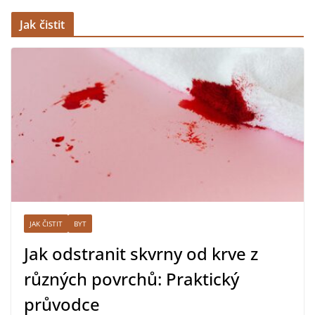
Jak čistit
JAK ČISTIT
BYT
Jak odstranit skvrny od krve z
různých povrchů: Praktický
průvodce