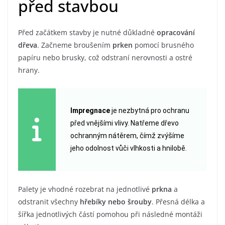
před stavbou
Před začátkem stavby je nutné důkladné
opracování
dřeva
. Začneme broušením
prken
pomocí brusného
papíru nebo brusky, což odstraní nerovnosti a ostré
hrany.
Impregnace
je nezbytná pro ochranu
před vnějšími vlivy. Natřeme dřevo
ochranným nátěrem, čímž zvýšíme
jeho odolnost vůči vlhkosti a hnilobě.
Palety je vhodné rozebrat na jednotlivé
prkna
a
odstranit všechny
hřebíky nebo šrouby
. Přesná délka a
šířka jednotlivých částí pomohou při následné montáži