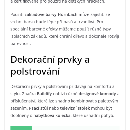
a certifikované pro použití na dětských hračkách.
Použití
základové barvy Hornbach
může zajistit, že
vrchní barva bude lépe přilnavá a trvanlivá. Pro
speciální barevné efekty můžeme použít různé typy
izolačních základů, které chrání dřevo a dokonale rozvíjí
barevnost.
Dekorační prvky a
polstrování
Dekorační prvky a polstrování přidávají na komfortu a
stylu. Značka
Buildify
nabízí různé
designové komody
a
příslušenství, které lze snadno kombinovat s paletovým
sezením.
Psací stůl
nebo
televizní stolek
mohou být
doplněny o
nábytková kolečka
, které usnadní pohyb.