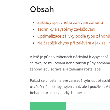
Obsah
Základy správného zalévání záhonů
Techniky a systémy zavlažování
Optimalizace zálivky podle typu záhonů 
Nejčastější chyby při zalévání a jak se 
V létě je půda v záhonech náchylná k vysychání,
se také, že mulčování nebo zakrytí půdy pomáhá u
záhony jsou zdravější a zelenina roste lépe.
Pokud se chcete na své zahradě vyhnout přes
osvědčené postupy nejen znát, ale i používat. V t
bohatou úrodu i v horkých dnech.