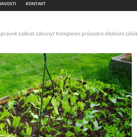
MAVOSTI
KONTAKT
 správně zalévat záhony? Komplexní průvodce efektivní záliv