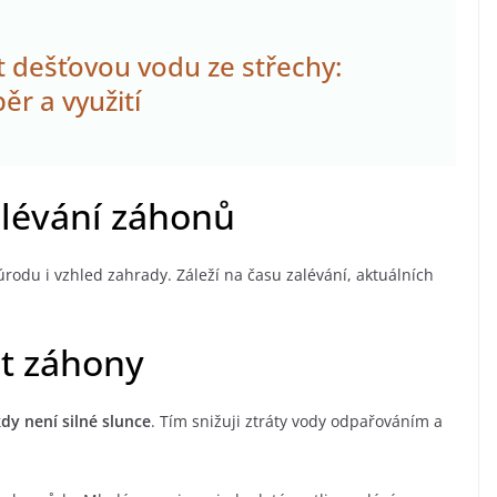
it dešťovou vodu ze střechy:
běr a využití
alévání záhonů
úrodu i vzhled zahrady. Záleží na času zalévání, aktuálních
at záhony
dy není silné slunce
. Tím snižuji ztráty vody odpařováním a