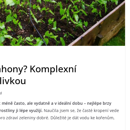
záhony? Komplexní
livkou
d
méně často, ale vydatně a v ideální dobu – nejlépe brzy
tliny ji lépe využijí.
Naučila jsem se, že časté kropení vede
pro zdraví zeleniny dobré. Důležité je dát vodu ke kořenům,