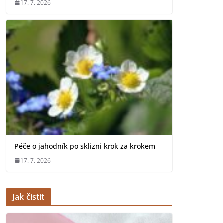
17. 7. 2026
Péče o jahodník po sklizni krok za krokem
17. 7. 2026
Jak čistit