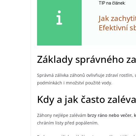
TIP na článek:
Jak zachyt
Efektivní s
Základy správného z
Správná zálivka záhonů ovlivňuje zdraví rostlin, 
podmínkách i množství použité vody.
Kdy a jak často zalév
Záhony nejlépe zalévám
brzy ráno nebo večer, k
chráním listy před popálením.