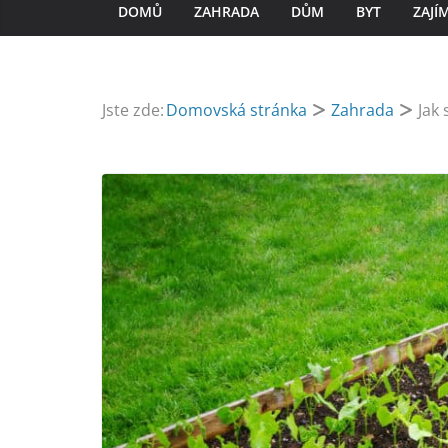
DOMŮ
ZAHRADA
DŮM
BYT
ZAJÍ
Jste zde:
Domovská stránka
Zahrada
Jak