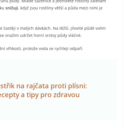
 druhu půdy. Mladé sazenice a jednoleté rostliny zalévám
vku
snižuji
, když jsou rostliny větší a půda mezi nimi je
 častěji v malých dávkách. Na těžší, jílovité půdě volím
se snažím udržet horní vrstvy půdy vláčné.
 vlhkosti, protože voda se rychleji odpaří.
řik na rajčata proti plísni:
cepty a tipy pro zdravou