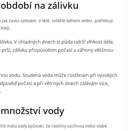
o období na zálivku
a jak často zalévám. V létě, zvláště během veder, potřebují
hleji.
álivka. V chladných dnech si půda udrží vlhkost déle,
prší, zálivku přizpůsobím počasí a záhony většinou
nou vodu. Studená voda může rostlinám při vysokých
ředpověď počasí a při větrných dnech zalévám více,
.
 množství vody
íliš málo vody způsobí, že rostliny uschnou nebo slabě