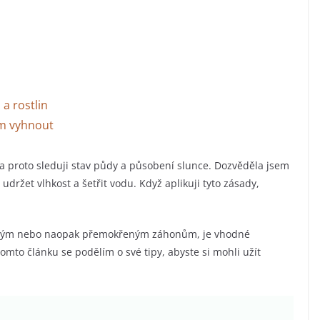
a rostlin
jim vyhnout
 a proto sleduji stav půdy a působení slunce. Dozvěděla jsem
držet vlhkost a šetřit vodu. Když aplikuji tyto zásady,
chlým nebo naopak přemokřeným záhonům, je vhodné
omto článku se podělím o své tipy, abyste si mohli užít