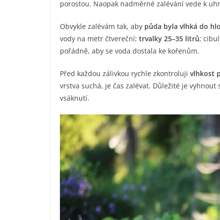
porostou. Naopak nadměrné zalévání vede k uhní
Obvykle zalévám tak, aby
půda byla vlhká do h
vody na metr čtvereční;
trvalky 25–35 litrů
; cibu
pořádně, aby se voda dostala ke kořenům.
Před každou zálivkou rychle zkontroluji
vlhkost 
vrstva suchá, je čas zalévat. Důležité je vyhnou
vsáknutí.