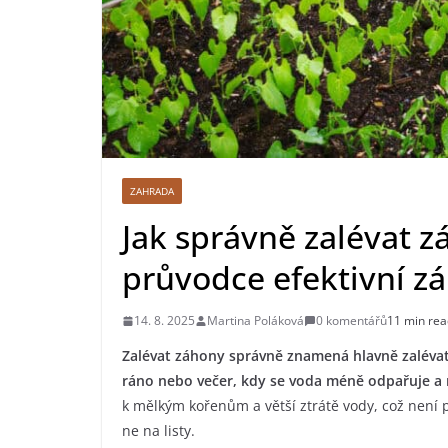
ZAHRADA
Jak správně zalévat 
průvodce efektivní zá
14. 8. 2025
Martina Poláková
0 komentářů
11 min rea
Zalévat záhony správně znamená hlavně zalévat 
ráno nebo večer, kdy se voda méně odpařuje a ros
k mělkým kořenům a větší ztrátě vody, což není 
ne na listy.