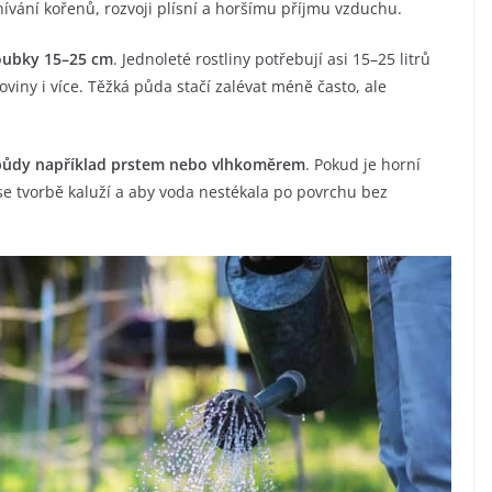
vání kořenů, rozvoji plísní a horšímu příjmu vzduchu.
loubky 15–25 cm
. Jednoleté rostliny potřebují asi 15–25 litrů
loviny i více. Těžká půda stačí zalévat méně často, ale
půdy například prstem nebo vlhkoměrem
. Pokud je horní
t se tvorbě kaluží a aby voda nestékala po povrchu bez