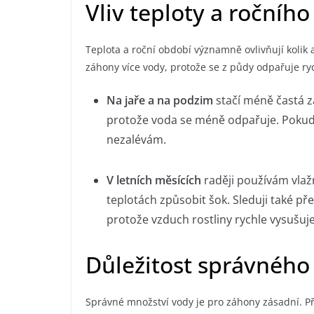
Vliv teploty a ročníh
Teplota a roční období významně ovlivňují kolik 
záhony více vody, protože se z půdy odpařuje ryc
Na jaře a na podzim
stačí méně častá z
protože voda se méně odpařuje. Pokud 
nezalévám.
V letních měsících
raději používám vlaž
teplotách způsobit šok. Sleduji také p
protože vzduch rostliny rychle vysušuje
Důležitost správného
Správné množství vody je pro záhony zásadní. Př