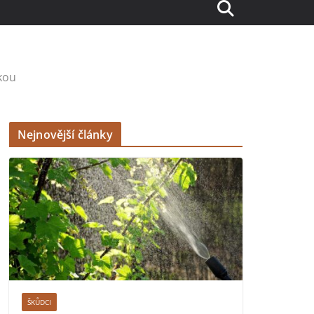
kou
Nejnovější články
ŠKŮDCI