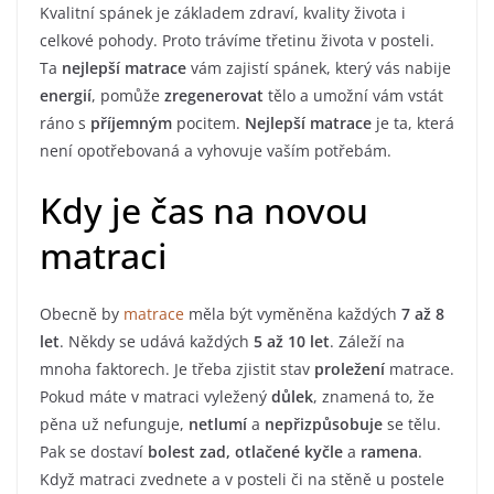
Kvalitní spánek je základem zdraví, kvality života i
celkové pohody. Proto trávíme třetinu života v posteli.
Ta
nejlepší matrace
vám zajistí spánek, který vás nabije
energií
, pomůže
zregenerovat
tělo a umožní vám vstát
ráno s
příjemným
pocitem.
Nejlepší matrace
je ta, která
není opotřebovaná a vyhovuje vaším potřebám.
Kdy je čas na novou
matraci
Obecně by
matrace
měla být vyměněna každých
7 až 8
let
. Někdy se udává každých
5 až 10 let
. Záleží na
mnoha faktorech. Je třeba zjistit stav
proležení
matrace.
Pokud máte v matraci vyležený
důlek
, znamená to, že
pěna už nefunguje,
netlumí
a
nepřizpůsobuje
se tělu.
Pak se dostaví
bolest zad, otlačené kyčle
a
ramena
.
Když matraci zvednete a v posteli či na stěně u postele