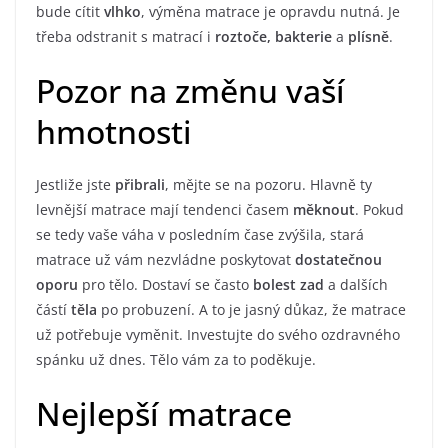
bude cítit
vlhko
, výměna matrace je opravdu nutná. Je
třeba odstranit s matrací i
roztoče, bakterie
a
plísně
.
Pozor na změnu vaší
hmotnosti
Jestliže jste
přibrali
, mějte se na pozoru. Hlavně ty
levnější matrace mají tendenci časem
měknout
. Pokud
se tedy vaše váha v posledním čase zvýšila, stará
matrace už vám nezvládne poskytovat
dostatečnou
oporu
pro tělo. Dostaví se často
bolest zad
a dalších
částí
těla
po probuzení. A to je jasný důkaz, že matrace
už potřebuje vyměnit. Investujte do svého ozdravného
spánku už dnes. Tělo vám za to poděkuje.
Nejlepší matrace