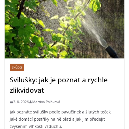
ŠKŮDCI
Svilušky: jak je poznat a rychle
zlikvidovat
3. 8. 2026
Martina Poláková
Jak poznáte svilušky podle pavučinek a žlutých teček,
jaké domácí postřiky na ně platí a jak jim předejít
zvýšením vlhkosti vzduchu.