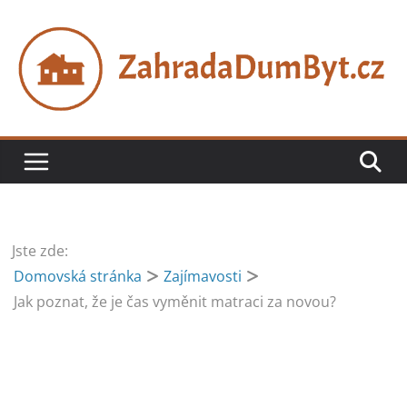
Přeskočit
na
obsah
Jste zde:
Domovská stránka
Zajímavosti
Jak poznat, že je čas vyměnit matraci za novou?