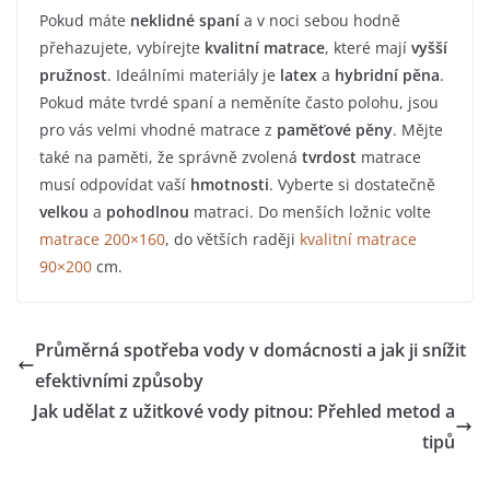
Pokud máte
neklidné spaní
a v noci sebou hodně
přehazujete, vybírejte
kvalitní matrace
, které mají
vyšší
pružnost
. Ideálními materiály je
latex
a
hybridní pěna
.
Pokud máte tvrdé spaní a neměníte často polohu, jsou
pro vás velmi vhodné matrace z
paměťové pěny
. Mějte
také na paměti, že správně zvolená
tvrdost
matrace
musí odpovídat vaší
hmotnosti
. Vyberte si dostatečně
velkou
a
pohodlnou
matraci. Do menších ložnic volte
matrace 200×160
, do větších raději
kvalitní matrace
90×200
cm.
Průměrná spotřeba vody v domácnosti a jak ji snížit
efektivními způsoby
Jak udělat z užitkové vody pitnou: Přehled metod a
tipů