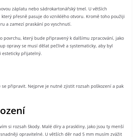
novou záplatu nebo sádrokartonářský tmel. U větších
, který přesně pasuje do vzniklého otvoru. Kromě toho použiji
ru a zamezí praskání po vyschnutí.
o povrchu, který bude připravený k dalšímu zpracování, jako
tup opravy se musí dělat pečlivě a systematicky, aby byl
 esteticky přijatelný.
 se připravit. Nejprve je nutné zjistit rozsah poškození a pak
kození
m si rozsah škody. Malé díry a praskliny, jako jsou ty menší
 snadněji opravitelné. U větších děr nad 5 mm musím zvážit