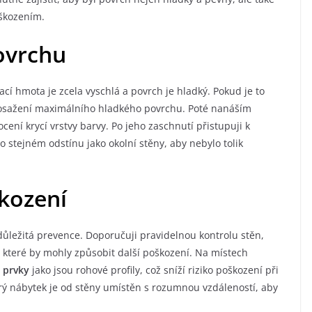
oškozením.
ovrchu
ací hmota je zcela vyschlá a povrch je hladký. Pokud je to
osažení maximálního hladkého povrchu. Poté nanáším
ocení krycí vrstvy barvy. Po jeho zaschnutí přistupuji k
y o stejném odstínu jako okolní stěny, aby nebylo tolik
kození
ležitá prevence. Doporučuji pravidelnou kontrolu stěn,
, které by mohly způsobit další poškození. Na místech
 prvky
jako jsou rohové profily, což sníží riziko poškození při
rý nábytek je od stěny umístěn s rozumnou vzdáleností, aby