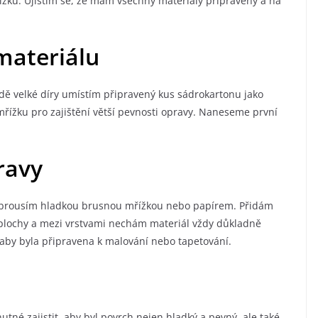
ížku. Ujistím se, že mám všechny materiály připraveny a na
materiálu
ě velké díry umístím připravený kus sádrokartonu jako
mřížku pro zajištění větší pevnosti opravy. Naneseme první
ravy
t zbrousím hladkou brusnou mřížkou nebo papírem. Přidám
í plochy a mezi vrstvami nechám materiál vždy důkladně
aby byla připravena k malování nebo tapetování.
tné zajistit, aby byl povrch nejen hladký a pevný, ale také