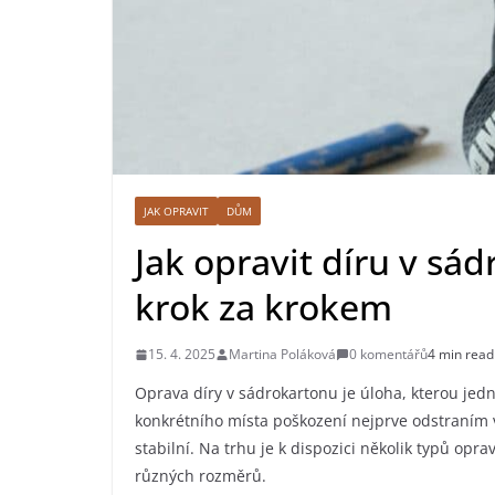
JAK OPRAVIT
DŮM
Jak opravit díru v sá
krok za krokem
15. 4. 2025
Martina Poláková
0 komentářů
4 min read
Oprava díry v sádrokartonu je úloha, kterou jedn
konkrétního místa poškození nejprve odstraním ve
stabilní. Na trhu je k dispozici několik typů opra
různých rozměrů.