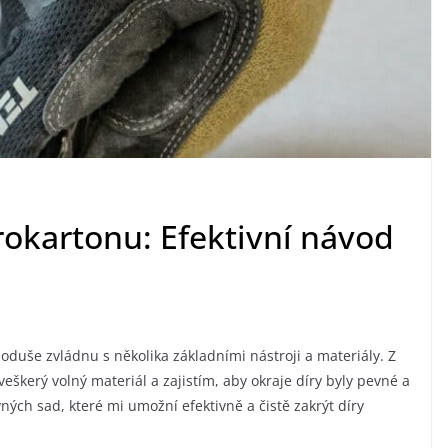
drokartonu: Efektivní návod
oduše zvládnu s několika základními nástroji a materiály. Z
škerý volný materiál a zajistím, aby okraje díry byly pevné a
vných sad, které mi umožní efektivně a čistě zakrýt díry