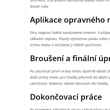
díra větší, a připravím výztužnou pásku nebo mř
dosah ruky.
Aplikace opravného 
Díru nejprve řádně zamázneme tmelem. V případ
základní záplatu. Použiji výztužnou pásku nebo 
vrstvu tmelu a necháme ji řádně vyschnout.
Broušení a finální úp
Po zaschnutí první vrstvy tmelu opatrně oblas
další vrstvy tmelu pro hladký přechod do okoln
zaschnout. Nakonec oblast zbrousím do hladka, 
Dokončovací práce
Po provedení základních oprav sádrokartonu je nu