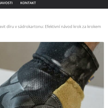
MAVOSTI
KONTAKT
avit díru v sádrokartonu: Efektivní návod krok za krokem