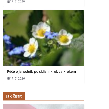
17. 7. 2026
Péče o jahodník po sklizni krok za krokem
17. 7. 2026
Jak čistit