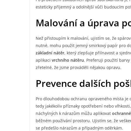
esteticky příjemný a odolnější vůči budoucím p
Malování a úprava p
Než přistoupím k malování, ujistím se, že spárov
nutné, mohu použít jemný smirkový papír pro d
základní nátěr
, který zlepšuje přilnavost a sjedn
aplikaci
vrchního nátěru
. Preferuji použití barv
zřetelné, že jsme prováděli nějakou opravu.
Prevence dalších poš
Pro dlouhodobou ochranu opraveného místa je dů
tedy jakékoliv příznaky opotřebení nebo vlhkosti
náchylných k nárazům můžu aplikovat
ochranné
běžném používání prostoru. Ujistím se, že veške
se předešlo nárazům a případným oděrkám.