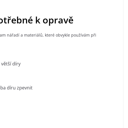
otřebné k opravě
am nářadí a materiálů, které obvykle používám při
větší díry
eba díru zpevnit