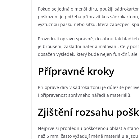
Pokud se jedná o menší díru, použiji sádrokarto
poškození je potřeba připravit kus sádrokartonu
výztužnou pásku nebo síťku, která zabezpečí spá
Provedu-li opravu správně, dosáhnu tak hladkéh
je broušení, základní nátěr a malování. Celý pos
dosažen výsledek, který bude nejen funkční, ale i
Přípravné kroky
Při opravě díry v sádrokartonu je důležité pečlivě
i připravenost správného nářadí a materiálů.
Zjištění rozsahu poš
Nejprve si prohlédnu poškozenou oblast a stanoví
než 5 mm, často vyžadují méně materiálu a jsou