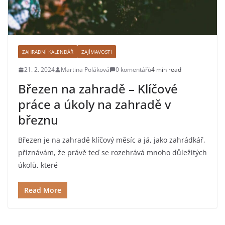
ZAHRADNÍ KALENDÁŘ
ZAJÍMAVOSTI
21. 2. 2024
Martina Poláková
0 komentářů
4 min read
Březen na zahradě – Klíčové
práce a úkoly na zahradě v
březnu
Březen je na zahradě klíčový měsíc a já, jako zahrádkář,
přiznávám, že právě teď se rozehrává mnoho důležitých
úkolů, které
Read More