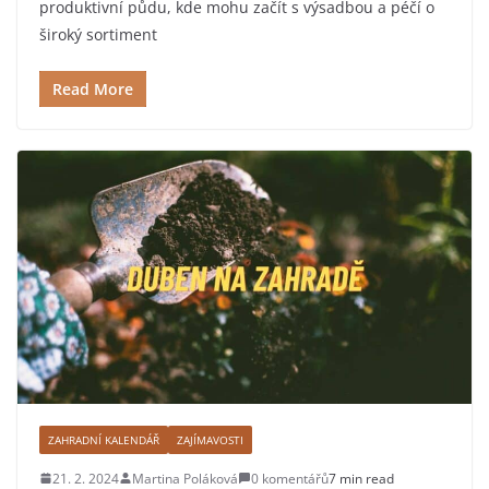
produktivní půdu, kde mohu začít s výsadbou a péčí o
široký sortiment
Read More
ZAHRADNÍ KALENDÁŘ
ZAJÍMAVOSTI
21. 2. 2024
Martina Poláková
0 komentářů
7 min read