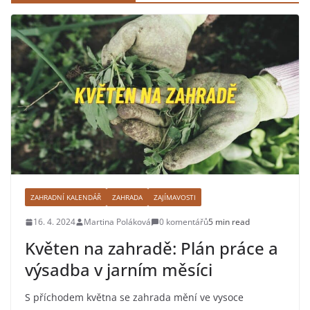
ZAHRADNÍ KALENDÁŘ
ZAHRADA
ZAJÍMAVOSTI
16. 4. 2024
Martina Poláková
0 komentářů
5 min read
Květen na zahradě: Plán práce a
výsadba v jarním měsíci
S příchodem května se zahrada mění ve vysoce