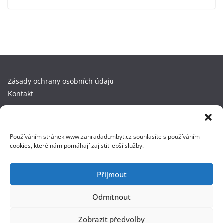
Zásady ochrany osobních údajů
Kontakt
Copyright © 2025 ZahradaDumByt.cz. Kopírování a přebírání
obsahu bez předchozího souhlasu není dovoleno. Všechna
Používáním stránek www.zahradadumbyt.cz souhlasíte s používáním
práva vyhrazena. Fotky používáme z
DepositPhotos.com
.
cookies, které nám pomáhají zajistit lepší služby.
Příjmout
Copyright © 2026
ZahradaDumByt.cz
. Všechna práva
Odmítnout
vyhrazena.
Šablona:
ColorMag
od ThemeGrill. Používáme
WordPress
(v
Zobrazit předvolby