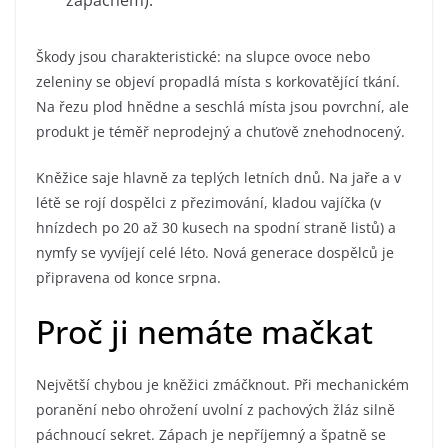
zápachem).
Škody jsou charakteristické: na slupce ovoce nebo
zeleniny se objeví propadlá místa s korkovatějící tkání.
Na řezu plod hnědne a seschlá místa jsou povrchní, ale
produkt je téměř neprodejný a chuťově znehodnocený.
Kněžice saje hlavně za teplých letních dnů. Na jaře a v
létě se rojí dospělci z přezimování, kladou vajíčka (v
hnízdech po 20 až 30 kusech na spodní straně listů) a
nymfy se vyvíjejí celé léto. Nová generace dospělců je
připravena od konce srpna.
Proč ji nemáte mačkat
Největší chybou je kněžici zmáčknout. Při mechanickém
poranění nebo ohrožení uvolní z pachových žláz silně
páchnoucí sekret. Zápach je nepříjemný a špatně se