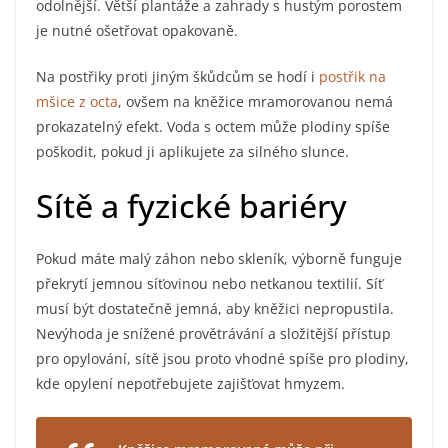
odolnější. Větší plantáže a zahrady s hustým porostem
je nutné ošetřovat opakovaně.
Na postřiky proti jiným škůdcům se hodí i
postřik na
mšice z octa
, ovšem na kněžice mramorovanou nemá
prokazatelný efekt. Voda s octem může plodiny spíše
poškodit, pokud ji aplikujete za silného slunce.
Sítě a fyzické bariéry
Pokud máte malý záhon nebo skleník, výborně funguje
překrytí jemnou síťovinou nebo netkanou textilií. Síť
musí být dostatečně jemná, aby kněžici nepropustila.
Nevýhoda je snížené provětrávání a složitější přístup
pro opylování, sítě jsou proto vhodné spíše pro plodiny,
kde opylení nepotřebujete zajišťovat hmyzem.