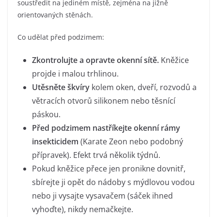
soustředit na jediném místě, zejména na jižně
orientovaných stěnách.
Co udělat před podzimem:
Zkontrolujte a opravte okenní sítě.
Kněžice
projde i malou trhlinou.
Utěsněte škvíry
kolem oken, dveří, rozvodů a
větracích otvorů silikonem nebo těsnící
páskou.
Před podzimem nastříkejte okenní rámy
insekticidem
(Karate Zeon nebo podobný
přípravek). Efekt trvá několik týdnů.
Pokud kněžice přece jen pronikne dovnitř,
sbírejte ji opět do nádoby s mýdlovou vodou
nebo ji vysajte vysavačem (sáček ihned
vyhoďte), nikdy nemačkejte.