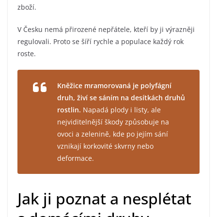
zboží.
V Česku nemá přirozené nepřátele, kteří by ji výrazněji
regulovali. Proto se šíří rychle a populace každý rok
roste.
Kněžice mramorovaná je polyfágní
druh, živí se sáním na desítkách druhů
rostlin.
Napadá plody i listy, ale
nejviditelnější škody způsobuje na
ovoci a zelenině, kde po jejím sání
vznikají korkovité skvrny nebo
deformace.
Jak ji poznat a nesplétat