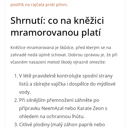
postřik na rajčata proti plísni
.
Shrnutí: co na kněžici
mramorovanou platí
Kněžice mramorovaná je škůdce, před kterým se na
zahradě nedá úplně schovat. Dobrou zprávou je, že při
včasném nasazení metod škody výrazně omezíte:
V létě pravidelně kontrolujte spodní strany
listů a sbírejte vajíčka i dospělce do mýdlové
vody.
Při silnějším přemnožení sáhněte po
přípravku NeemAzal nebo Karate Zeon s
ohledem na ochrannou lhůtu.
Citlivé plodiny (malý záhon paprik nebo