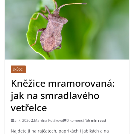
ŠKŮDCI
Kněžice mramorovaná:
jak na smradlavého
vetřelce
5. 7. 2026
Martina Poláková
0 komentářů
6 min read
Najdete ji na rajčatech, paprikách i jablkách a na