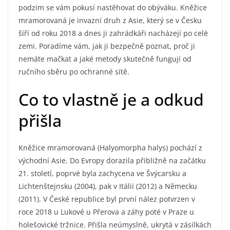
podzim se vám pokusí nastěhovat do obýváku. Kněžice
mramorovaná je invazní druh z Asie, který se v Česku
šíří od roku 2018 a dnes ji zahrádkáři nacházejí po celé
zemi. Poradíme vám, jak ji bezpečně poznat, proč ji
nemáte mačkat a jaké metody skutečně fungují od
ručního sběru po ochranné sítě.
Co to vlastně je a odkud
přišla
Kněžice mramorovaná (Halyomorpha halys) pochází z
východní Asie. Do Evropy dorazila přibližně na začátku
21. století, poprvé byla zachycena ve Švýcarsku a
Lichtenštejnsku (2004), pak v Itálii (2012) a Německu
(2011). V České republice byl první nález potvrzen v
roce 2018 u Lukové u Přerova a záhy poté v Praze u
holešovické tržnice. Přišla neúmyslně, ukrytá v zásilkách