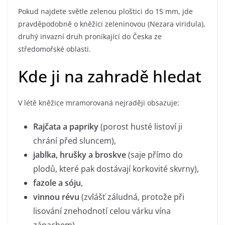
Pokud najdete světle zelenou ploštici do 15 mm, jde
pravděpodobně o kněžici zeleninovou (Nezara viridula),
druhý invazní druh pronikající do Česka ze
středomořské oblasti.
Kde ji na zahradě hledat
V létě kněžice mramorovaná nejraději obsazuje:
Rajčata a papriky
(porost husté listoví ji
chrání před sluncem),
jablka, hrušky a broskve
(saje přímo do
plodů, které pak dostávají korkovité skvrny),
fazole a sóju
,
vinnou révu
(zvlášť záludná, protože při
lisování znehodnotí celou várku vína