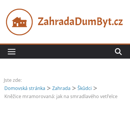
Přeskočit
na
obsah
Jste zde:
Domovská stránka
Zahrada
Škůdci
Kněžice mramorovaná: jak na smradlavého vetřelce