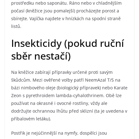
prostředku nebo saponátu. Ráno nebo v chladnějším
počasí (kněžice jsou pomalejší) procházejte porost a
sbírejte. Vajíčka najdete v hnízkách na spodní straně
listů.
Insekticidy (pokud ruční
sběr nestačí)
Na kněžice zabírají přípravky určené proti savým
škůdcům. Mezi ověřené volby patří NeemAzal T/S na
bázi nimbového oleje (biologický přípravek) nebo Karate
Zeon s pyrethroidem lambda-cyhalothrinem. Obě lze
používat na okrasné i ovocné rostliny, vždy ale
dodržujte ochrannou lhůtu před sklizní (ta je uvedena v
příbalovém letáku).
Postřik je nejúčinnější na nymfy, dospělci jsou