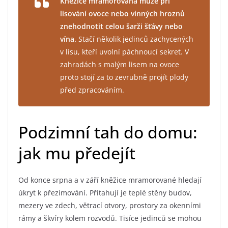
Kněžice mramorovaná může při
lisování ovoce nebo vinných hroznů
znehodnotit celou šarži šťávy nebo
vína.
Stačí několik jedinců zachycených
v lisu, kteří uvolní páchnoucí sekret. V
zahradách s malým lisem na ovoce
proto stojí za to zevrubně projít plody
před zpracováním.
Podzimní tah do domu:
jak mu předejít
Od konce srpna a v září kněžice mramorované hledají
úkryt k přezimování. Přitahují je teplé stěny budov,
mezery ve zdech, větrací otvory, prostory za okenními
rámy a škvíry kolem rozvodů. Tisíce jedinců se mohou