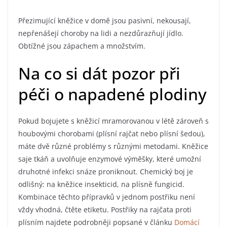
Přezimující kněžice v domě jsou pasivní, nekousají,
nepřenášejí choroby na lidi a nezdůrazňují jídlo.
Obtížné jsou zápachem a množstvím.
Na co si dát pozor při
péči o napadené plodiny
Pokud bojujete s kněžicí mramorovanou v létě zároveň s
houbovými chorobami (plísní rajčat nebo plísní šedou),
máte dvě různé problémy s různými metodami. Kněžice
saje tkáň a uvolňuje enzymové výměšky, které umožní
druhotné infekci snáze proniknout. Chemický boj je
odlišný: na kněžice insekticid, na plísně fungicid.
Kombinace těchto přípravků v jednom postřiku není
vždy vhodná, čtěte etiketu. Postřiky na rajčata proti
plísním najdete podrobněji popsané v článku
Domácí