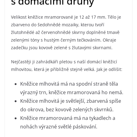
s domácími druhy
Velikost kněžice mramorované je 12 až 17 mm. Tělo je
zbarveno do šedohnědé mozaiky, kterou tvoří
žlutohnědé až červenohnědé skvrny doplněné tmavě
zelenými tóny s hustým černým tečkováním. Okraje
zadečku jsou kovově zelené s žlutavými skvrnami.
Nejčastěji ji zahrádkáři pletou s naší domácí kněžicí
mlhovitou, která je přibližně stejně velká. Jak je odlišit:
Kněžice mlhovitá má na spodní straně těla
výrazný trn, kněžice mramorovaná ho nemá.
Kněžice mlhovitá je světlejší, zbarvená spíše
do okrova, bez kovově zelených skvrnků.
Kněžice mramorovaná má na tykadlech a
nohách výrazné světlé páskování.