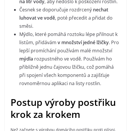
na litr vody
, aby nedošlo k poškození rostlin.
Česnek se doporučuje rozdrcený
nechat
luhovat ve vodě
, poté přecedit a přidat do
směsi.
Mýdlo, které pomáhá roztoku lépe přilnout k
listům, přidávám
v množství jedné lžičky
. Pro
lepší promíchání používám malé množství
mýdla
rozpustného ve vodě. Používám ho
přibližně jednu čajovou lžičku, což pomáhá
při spojení všech komponentů a zajišťuje
rovnoměrnou aplikaci na listy rostlin.
Postup výroby postřiku
krok za krokem
Než začnete s výrobou domácího postřiku proti plísni,