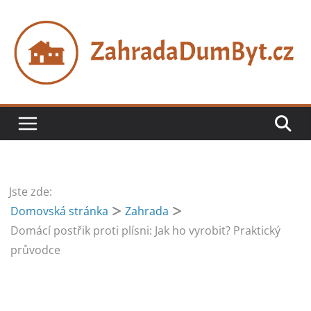
Přeskočit
na
obsah
Jste zde:
Domovská stránka
Zahrada
Domácí postřik proti plísni: Jak ho vyrobit? Praktický
průvodce