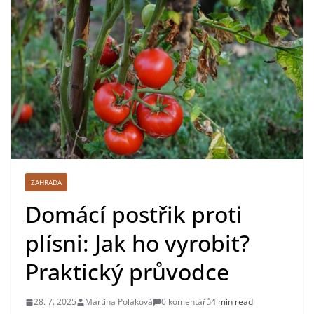
ZAHRADA
Domácí postřik proti
plísni: Jak ho vyrobit?
Praktický průvodce
28. 7. 2025
Martina Poláková
0 komentářů
4 min read