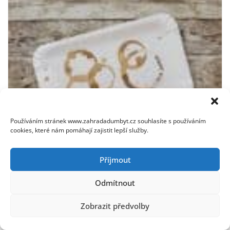
Používáním stránek www.zahradadumbyt.cz souhlasíte s používáním
cookies, které nám pomáhají zajistit lepší služby.
Jak odstranit skvrny od kafe z různých povrchů: Efektivní
Příjmout
metody a tipy
Odmítnout
2. 12. 2025
Zobrazit předvolby