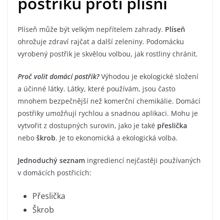
postřiku proti plísni
Plíseň může být velkým nepřítelem zahrady.
Plíseň
ohrožuje zdraví rajčat a další zeleniny. Podomácku
vyrobený postřik je skvělou volbou, jak rostliny chránit.
Proč volit domácí postřik?
Výhodou je ekologické složení
a účinné látky. Látky, které používám, jsou často
mnohem bezpečnější než komerční chemikálie. Domácí
postřiky umožňují rychlou a snadnou aplikaci. Mohu je
vytvořit z dostupných surovin, jako je také
přeslička
nebo
škrob
. Je to ekonomická a ekologická volba.
Jednoduchý seznam
ingrediencí nejčastěji používaných
v domácích postřicích:
Přeslička
Škrob