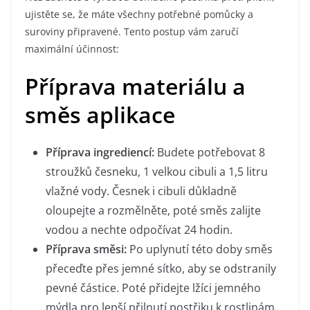
ujistěte se, že máte všechny potřebné pomůcky a
suroviny připravené. Tento postup vám zaručí
maximální účinnost:
Příprava materiálu a
směs aplikace
Příprava ingrediencí:
Budete potřebovat 8
stroužků česneku, 1 velkou cibuli a 1,5 litru
vlažné vody. Česnek i cibuli důkladně
oloupejte a rozmělněte, poté směs zalijte
vodou a nechte odpočívat 24 hodin.
Příprava směsi:
Po uplynutí této doby směs
přeceďte přes jemné sítko, aby se odstranily
pevné částice. Poté přidejte lžíci jemného
mýdla pro lepší přilnutí postřiku k rostlinám.