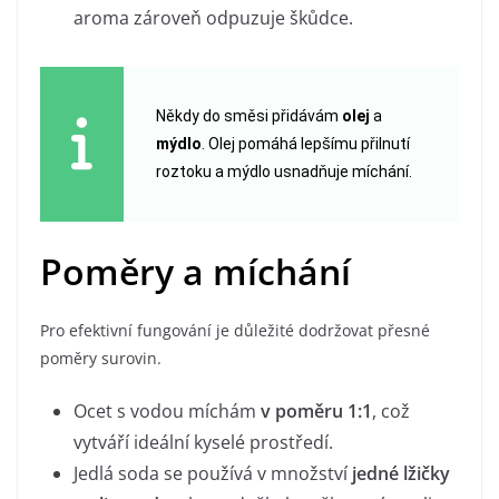
aroma zároveň odpuzuje škůdce.
Někdy do směsi přidávám
olej
a
mýdlo
. Olej pomáhá lepšímu přilnutí
roztoku a mýdlo usnadňuje míchání.
Poměry a míchání
Pro efektivní fungování je důležité dodržovat přesné
poměry surovin.
Ocet s vodou míchám
v poměru 1:1
, což
vytváří ideální kyselé prostředí.
Jedlá soda se používá v množství
jedné lžičky