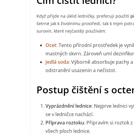
Čím čistit lednici?
Když přijde na úklid ledničky, preferuji použití
p
šetrné jak k životnímu prostředí, tak k mým pot
surovin, které nejčastěji používám:
Ocet
:
Tento přírodní prostředek je vyni
mastných skvrn. Zároveň umí dezinfiko
Jedlá soda
:
Výborně absorbuje pachy a j
odstranění usazenin a nečistot.
Postup čištění s oct
Vyprázdnění lednice
: Nejprve lednici 
se v ledničce nachází.
Příprava roztoku
: Připravím si roztok 
všech ploch lednice.