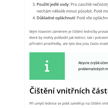
Použití jedlé sody
: Pro zaschlé nečisto
nechám několik minut působit. Poté mo
Důkladné opláchnutí
: Poté vše oplách
Mým hlavním záměrem je čištění ledničky provádě
které by mohly poškodit jak lednici, tak i potravi
přírodní prostředky, ale tyto dva jsou často sna
Abyste zvýšili úči
problematických mí
Čištění vnitřních část
Při umytí lednice se poté zaměřuji na čištění vn