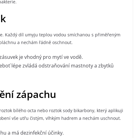
akterie.
ek
ice. Každý díl umyju teplou vodou smíchanou s přiměřeným
pláchnu a nechám řádně oschnout.
a zásuvek je vhodný pro mytí ve vodě.
boť lépe zvládá odstraňování mastnoty a zbytků
nění zápachu
roztok bílého octa nebo roztok sody bikarbony, který aplikuji
obení vše utřu čistým, vlhkým hadrem a nechám uschnout.
u a má dezinfekční účinky.