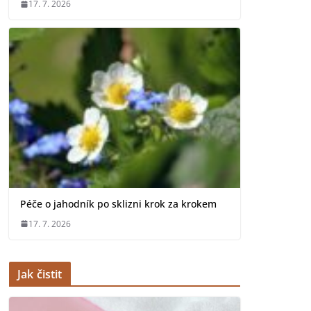
17. 7. 2026
Péče o jahodník po sklizni krok za krokem
17. 7. 2026
Jak čistit