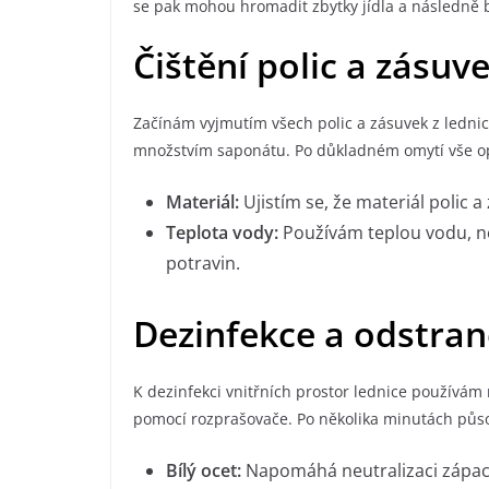
se pak mohou hromadit zbytky jídla a následně b
Čištění polic a zásuv
Začínám vyjmutím všech polic a zásuvek z ledn
množstvím saponátu. Po důkladném omytí vše o
Materiál:
Ujistím se, že materiál polic 
Teplota vody:
Používám teplou vodu, ne
potravin.
Dezinfekce a odstra
K dezinfekci vnitřních prostor lednice používám 
pomocí rozprašovače. Po několika minutách půs
Bílý ocet:
Napomáhá neutralizaci zápach