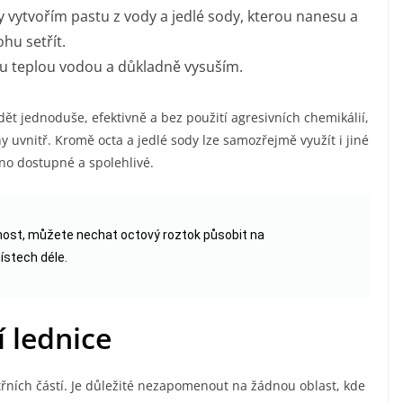
ty vytvořím pastu z vody a jedlé sody, kterou nanesu a
hu setřít.
nu teplou vodou a důkladně vysuším.
t jednoduše, efektivně a bez použití agresivních chemikálií,
ny uvnitř. Kromě octa a jedlé sody lze samozřejmě využít i jiné
dno dostupné a spolehlivé.
nnost, můžete nechat octový roztok působit na
stech déle.
í lednice
itřních částí. Je důležité nezapomenout na žádnou oblast, kde