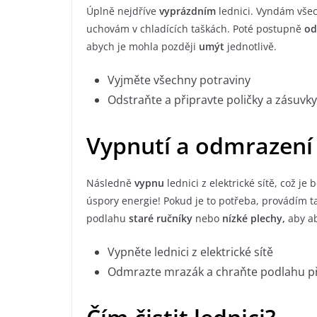
Úplně nejdříve
vyprázdním
lednici. Vyndám vše
uchovám v chladících taškách. Poté postupně
od
abych je mohla později
umýt
jednotlivě.
Vyjměte všechny potraviny
Odstraňte a připravte poličky a zásuvky
Vypnutí a odmrazení
Následně
vypnu
lednici z elektrické sítě, což j
úspory energie! Pokud je to potřeba, provádím 
podlahu
staré ručníky
nebo
nízké plechy,
aby ab
Vypněte lednici z elektrické sítě
Odmrazte mrazák a chraňte podlahu p