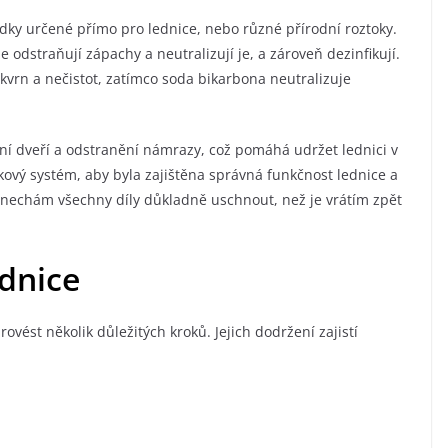
ředky určené přímo pro lednice, nebo různé přírodní roztoky.
 odstraňují zápachy a neutralizují je, a zároveň dezinfikují.
skvrn a nečistot, zatímco soda bikarbona neutralizuje
nění dveří a odstranění námrazy, což pomáhá udržet lednici v
okový systém, aby byla zajištěna správná funkčnost lednice a
 nechám všechny díly důkladně uschnout, než je vrátím zpět
ednice
vést několik důležitých kroků. Jejich dodržení zajistí