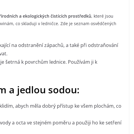
řírodních a ekologických čistících prostředků
, které jsou
ravinám, co skladuji v ledničce. Zde je seznam osvědčených
kající na odstranění zápachů, a také při odstraňování
vat.
e šetrná k povrchům lednice. Používám ji k
em a jedlou sodou:
vyklidím, abych měla dobrý přístup ke všem plochám, co
z vody a octa ve stejném poměru a použiji ho ke setření