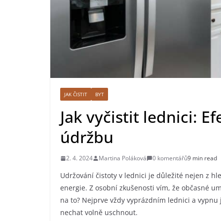
JAK ČISTIT
BYT
Jak vyčistit lednici: E
údržbu
2. 4. 2024
Martina Poláková
0 komentářů
9 min read
Udržování čistoty v lednici je důležité nejen z h
energie. Z osobní zkušenosti vím, že občasné umý
na to? Nejprve vždy vyprázdním lednici a vypnu 
nechat volně uschnout.