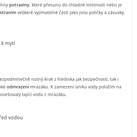
chny
potraviny
, které přesunu do chladné místnosti nebo je
straním
veškeré vyjímatelné části jako jsou poličky a zásuvky,
 k mytí
e bezpodmínečně nutný krok z hlediska jak bezpečnosti, tak i
také
odmrazení
mrazáku. K zamezení úniku vody položím na
sorbovaly tající vodu z mrazáku.
řed vodou