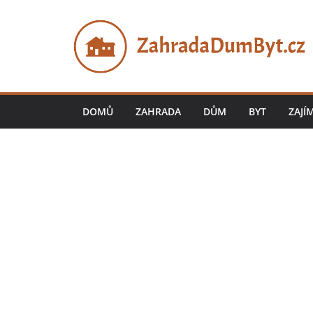
Přeskočit
na
obsah
DOMŮ
ZAHRADA
DŮM
BYT
ZAJÍ