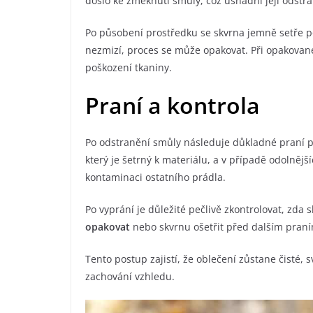
došlo ke změknutí smůly, což usnadní její odstra
Po působení prostředku se skvrna jemně setře p
nezmizí, proces se může opakovat. Při opakovaném
poškození tkaniny.
Praní a kontrola
Po odstranění smůly následuje důkladné praní p
který je šetrný k materiálu, a v případě odolnější
kontaminaci ostatního prádla.
Po vyprání je důležité pečlivě zkontrolovat, zda 
opakovat
nebo skvrnu ošetřit před dalším pran
Tento postup zajistí, že oblečení zůstane čisté, 
zachování vzhledu.