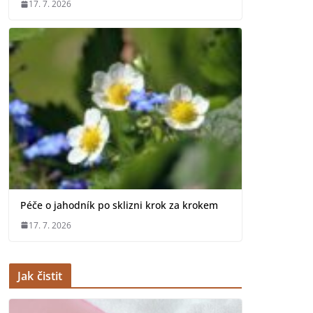
17. 7. 2026
Péče o jahodník po sklizni krok za krokem
17. 7. 2026
Jak čistit