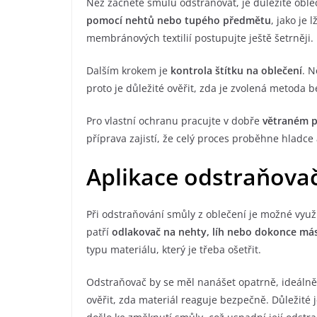
Než začnete smůlu odstraňovat, je důležité oble
pomocí nehtů nebo tupého předmětu
, jako je 
membránových textilií postupujte ještě šetrněji.
Dalším krokem je
kontrola štítku na oblečení
. N
proto je důležité ověřit, zda je zvolená metoda 
Pro vlastní ochranu pracujte v dobře
větraném p
příprava zajistí, že celý proces proběhne hladce 
Aplikace odstraňova
Při odstraňování smůly z oblečení je možné využ
patří
odlakovač na nehty, líh nebo dokonce má
typu materiálu, který je třeba ošetřit.
Odstraňovač by se měl nanášet opatrně, ideálně
ověřit, zda materiál reaguje bezpečně. Důležité