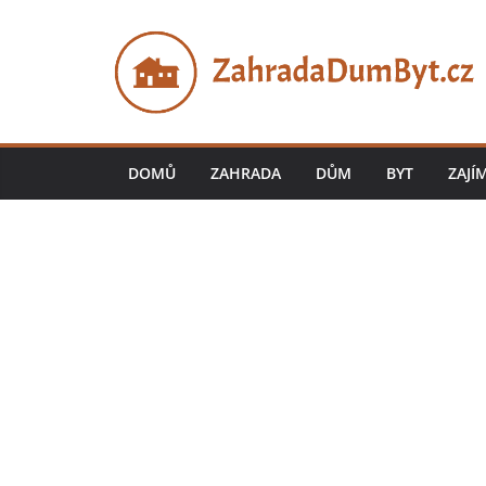
Přeskočit
na
obsah
DOMŮ
ZAHRADA
DŮM
BYT
ZAJÍ