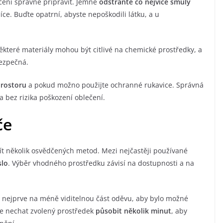
čení správně připravit. Jemně
odstraňte co nejvíce smůly
lžíce. Buďte opatrní, abyste nepoškodili látku, a u
ěkteré materiály mohou být citlivé na chemické prostředky, a
bezpečná.
rostoru
a pokud možno použijte ochranné rukavice. Správná
a bez rizika poškození oblečení.
če
ít několik osvědčených metod. Mezi nejčastěji používané
slo
. Výběr vhodného prostředku závisí na dostupnosti a na
 nejprve na méně viditelnou část oděvu, aby bylo možné
 je nechat zvolený prostředek
působit několik minut
, aby