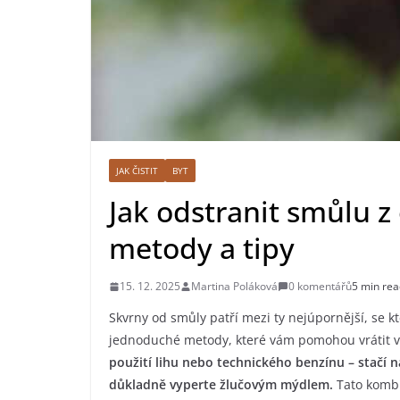
JAK ČISTIT
BYT
Jak odstranit smůlu 
metody a tipy
15. 12. 2025
Martina Poláková
0 komentářů
5 min rea
Skvrny od smůly patří mezi ty nejúpornější, se kt
jednoduché metody, které vám pomohou vrátit v
použití lihu nebo technického benzínu – stačí n
důkladně vyperte žlučovým mýdlem.
Tato kombi