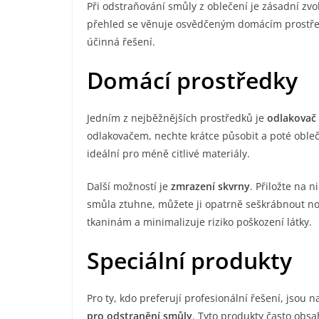
Při odstraňování smůly z oblečení je zásadní zv
přehled se věnuje osvědčeným domácím prostřed
účinná řešení.
Domácí prostředky
Jedním z nejběžnějších prostředků je
odlakovač 
odlakovačem, nechte krátce působit a poté obl
ideální pro méně citlivé materiály.
Další možností je
zmrazení skvrny
. Přiložte na 
smůla ztuhne, můžete ji opatrně seškrábnout nož
tkaninám a minimalizuje riziko poškození látky.
Speciální produkty
Pro ty, kdo preferují profesionální řešení, jsou 
pro odstranění smůly
. Tyto produkty často obsa