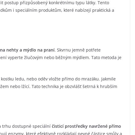
olit postup přizpůsobený konkrétnímu typu látky. Tento
kům i speciálním produktům, které nabízejí praktická a
na nehty a mýdlo na praní
. Skvrnu jemně potřete
ečení vyperte žlučovým nebo běžným mýdlem. Tato metoda je
ni kostku ledu, nebo oděv vložte přímo do mrazáku. Jakmile
em nebo lžící. Tato technika je obzvlášť šetrná k hrubším
na trhu dostupné speciální
čisticí prostředky navržené přímo
hují enzymy, které efektivně rozkládají pevné částice smůly a